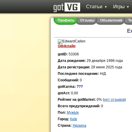
Статьи
Игры
▼
▼
Профиль
Отзывы
Объявления
Т
E
Оффлайн
gotID:
53306
Дата рождения:
29 декабря 1998 года
Дата регистрации:
28 июня 2025 года
Последнее посещение:
Н/Д
Сообщений:
0
gotKarma:
???
gotAct:
0,00
Рейтинг на gotMarket:
0% (
нет отзывов
)
Всего предупреждений:
0
Пол:
МужЫк
Город:
Київ
Страна:
Украина