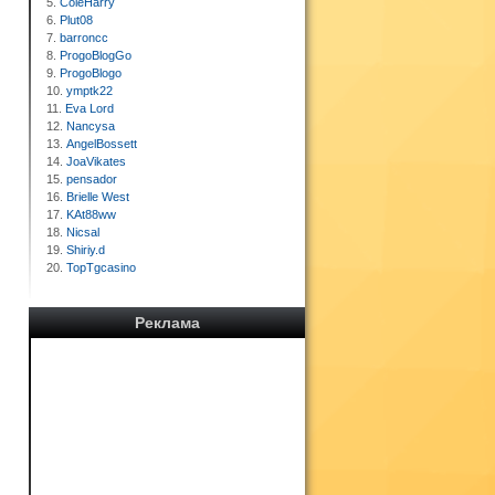
5.
ColeHarry
6.
Plut08
7.
barroncc
8.
ProgoBlogGo
9.
ProgoBlogo
10.
ymptk22
11.
Eva Lord
12.
Nancysa
13.
AngelBossett
14.
JoaVikates
15.
pensador
16.
Brielle West
17.
KAt88ww
18.
Nicsal
19.
Shiriy.d
20.
TopTgcasino
Реклама