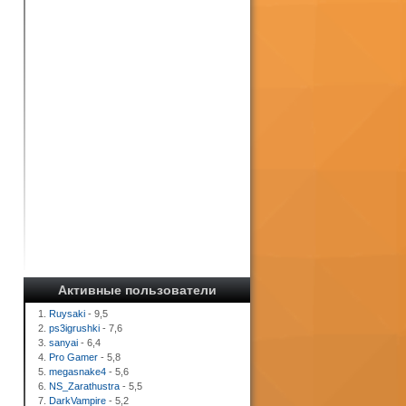
Активные пользователи
1.
Ruysaki
- 9,5
2.
ps3igrushki
- 7,6
3.
sanyai
- 6,4
4.
Pro Gamer
- 5,8
5.
megasnake4
- 5,6
6.
NS_Zarathustra
- 5,5
7.
DarkVampire
- 5,2