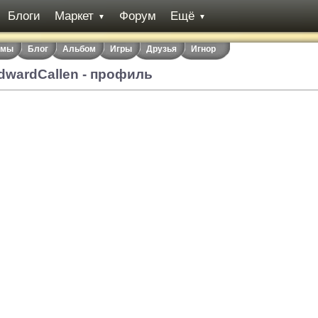
Блоги
Маркет
Форум
Ещё
▼
▼
емы
Блог
Альбом
Игры
Друзья
Игнор
dwardCallen - профиль