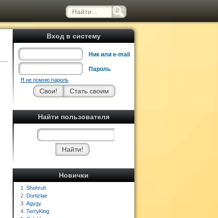
Вход в систему
Ник или e-mail
Пароль
Я не помню пароль
Найти пользователя
Новички
1.
Shohruh
2.
Dortizlae
3.
Agygy
4.
TerryKing