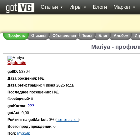
Статьи
Игры
Блоги
Маркет
▼
▼
▼
Профиль
Отзывы
Объявления
Темы
Блог
Альбом
Иг
Mariya - профил
Оффлайн
gotID:
53304
Дата рождения:
Н/Д
Дата регистрации:
4 июня 2025 года
Последнее посещение:
Н/Д
Сообщений:
0
gotKarma:
???
gotAct:
0,00
Рейтинг на gotMarket:
0% (
нет отзывов
)
Всего предупреждений:
0
Пол:
МужЫк