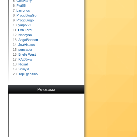
5.
ColeHarry
6.
Plut08
7.
barroncc
8.
ProgoBlogGo
9.
ProgoBlogo
10.
ymptk22
11.
Eva Lord
12.
Nancysa
13.
AngelBossett
14.
JoaVikates
15.
pensador
16.
Brielle West
17.
KAt88ww
18.
Nicsal
19.
Shiriy.d
20.
TopTgcasino
Реклама