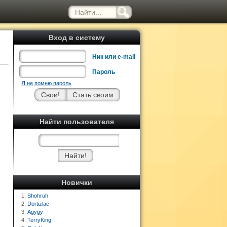
Вход в систему
Ник или e-mail
Пароль
Я не помню пароль
Найти пользователя
Новички
1.
Shohruh
2.
Dortizlae
3.
Agygy
4.
TerryKing