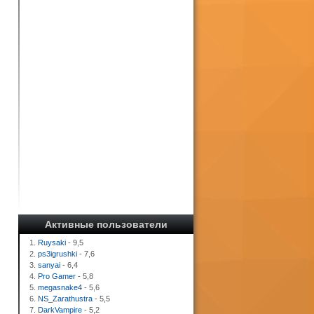
Активные пользователи
1.
Ruysaki
- 9,5
2.
ps3igrushki
- 7,6
3.
sanyai
- 6,4
4.
Pro Gamer
- 5,8
5.
megasnake4
- 5,6
6.
NS_Zarathustra
- 5,5
7.
DarkVampire
- 5,2