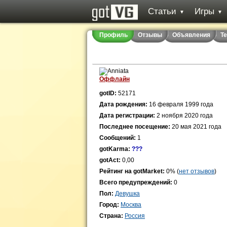
Статьи
Игры
▼
▼
Профиль
Отзывы
Объявления
Т
Оффлайн
gotID:
52171
Дата рождения:
16 февраля 1999 года
Дата регистрации:
2 ноября 2020 года
Последнее посещение:
20 мая 2021 года
Сообщений:
1
gotKarma:
???
gotAct:
0,00
Рейтинг на gotMarket:
0% (
нет отзывов
)
Всего предупреждений:
0
Пол:
Девушка
Город:
Москва
Страна:
Россия