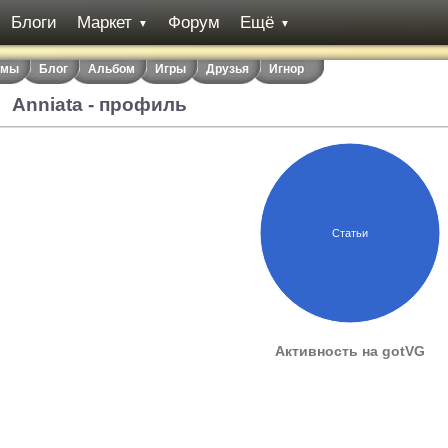
Блоги
Маркет
Форум
Ещё
▼
▼
емы
Блог
Альбом
Игры
Друзья
Игнор
Anniata - профиль
Статьи
Активность на gotVG