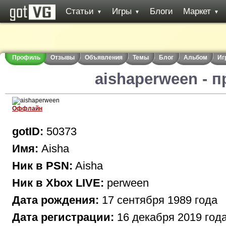
Статьи
Игры
Блоги
Маркет
▼
▼
▼
Профиль
Отзывы
Объявления
Темы
Блог
Альбом
Иг
aishaperween - 
Оффлайн
gotID:
50373
Имя:
Aisha
Ник в PSN:
Aisha
Ник в Xbox LIVE:
perween
Дата рождения:
17 сентября 1989 года
Дата регистрации:
16 декабря 2019 год