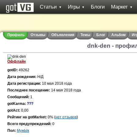
Статьи
Игры
Блоги
Маркет
▼
▼
▼
Профиль
Отзывы
Объявления
Темы
Блог
Альбом
Иг
dnk-den - профи
Оффлайн
gotID:
49262
Дата рождения:
Н/Д
Дата регистрации:
10 мая 2018 года
Последнее посещение:
14 мая 2018 года
Сообщений:
1
gotKarma:
???
gotAct:
0,00
Рейтинг на gotMarket:
0% (
нет отзывов
)
Всего предупреждений:
0
Пол:
МужЫк