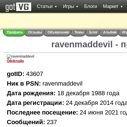
Статьи
Игры
Блоги
Маркет
▼
▼
▼
Профиль
Отзывы
Объявления
Темы
Блог
Альбом
Иг
ravenmaddevil -
Оффлайн
gotID:
43607
Ник в PSN:
ravenmaddevil
Дата рождения:
18 декабря 1988 года
Дата регистрации:
24 декабря 2014 год
Последнее посещение:
24 июня 2021 го
Сообщений:
237