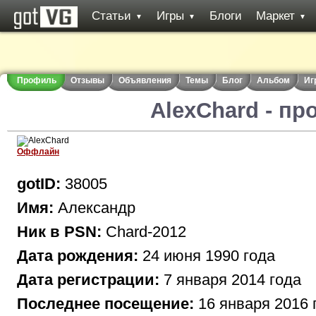
Статьи
Игры
Блоги
Маркет
▼
▼
▼
Профиль
Отзывы
Объявления
Темы
Блог
Альбом
Иг
AlexChard - п
Оффлайн
gotID:
38005
Имя:
Александр
Ник в PSN:
Chard-2012
Дата рождения:
24 июня 1990 года
Дата регистрации:
7 января 2014 года
Последнее посещение:
16 января 2016 