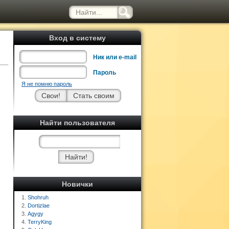
Вход в систему
Ник или e-mail
Пароль
Я не помню пароль
Найти пользователя
Новички
1.
Shohruh
2.
Dortizlae
3.
Agygy
4.
TerryKing