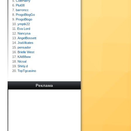
5.
ColeHarry
6.
Plut08
7.
barroncc
8.
ProgoBlogGo
9.
ProgoBlogo
10.
ymptk22
11.
Eva Lord
12.
Nancysa
13.
AngelBossett
14.
JoaVikates
15.
pensador
16.
Brielle West
17.
KAt88ww
18.
Nicsal
19.
Shiriy.d
20.
TopTgcasino
Реклама