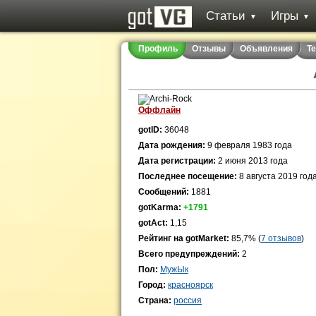
Статьи
Игры
▼
▼
Профиль
Отзывы
Объявления
Т
Оффлайн
gotID:
36048
Дата рождения:
9 февраля 1983 года
Дата регистрации:
2 июня 2013 года
Последнее посещение:
8 августа 2019 год
Сообщений:
1881
gotKarma:
+1791
gotAct:
1,15
Рейтинг на gotMarket:
85,7% (
7 отзывов
)
Всего предупреждений:
2
Пол:
МужЫк
Город:
красноярск
Страна:
россия