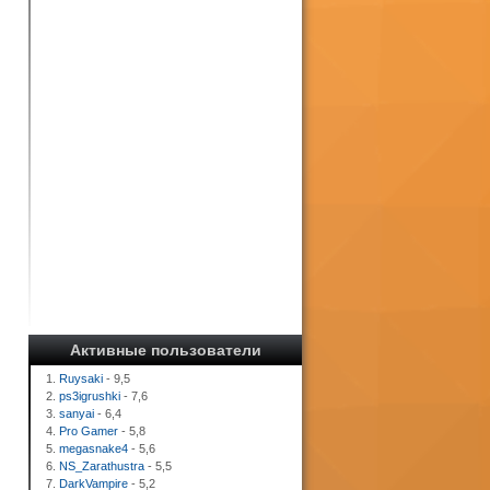
Активные пользователи
1.
Ruysaki
- 9,5
2.
ps3igrushki
- 7,6
3.
sanyai
- 6,4
4.
Pro Gamer
- 5,8
5.
megasnake4
- 5,6
6.
NS_Zarathustra
- 5,5
7.
DarkVampire
- 5,2