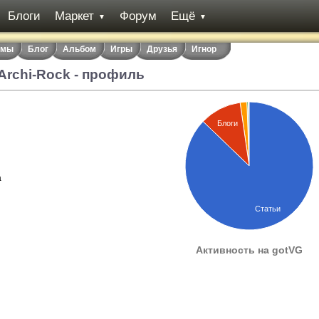
Блоги
Маркет
Форум
Ещё
▼
▼
емы
Блог
Альбом
Игры
Друзья
Игнор
Archi-Rock - профиль
Блоги
а
Статьи
Активность на gotVG