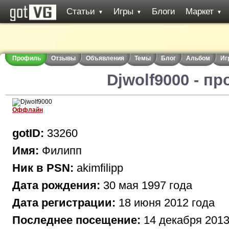
Статьи
Игры
Блоги
Маркет
▼
▼
▼
Профиль
Отзывы
Объявления
Темы
Блог
Альбом
Иг
Djwolf9000 - п
Оффлайн
gotID:
33260
Имя:
Филипп
Ник в PSN:
akimfilipp
Дата рождения:
30 мая 1997 года
Дата регистрации:
18 июня 2012 года
Последнее посещение:
14 декабря 2013