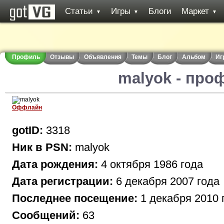
Статьи
Игры
Блоги
Маркет
▼
▼
▼
Профиль
Отзывы
Объявления
Темы
Блог
Альбом
Иг
malyok - про
Оффлайн
gotID:
3318
Ник в PSN:
malyok
Дата рождения:
4 октября 1986 года
Дата регистрации:
6 декабря 2007 года
Последнее посещение:
1 декабря 2010 
Сообщений:
63