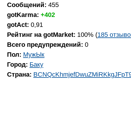
Сообщений:
455
gotKarma:
+402
gotAct:
0,91
Рейтинг на gotMarket:
100% (
185 отзыво
Всего предупреждений:
0
Пол:
МужЫк
Город:
Баку
Страна:
BCNQcKhmjefDwuZMiRKkgJFpT9