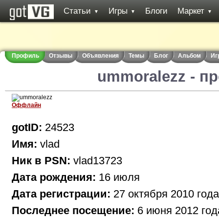
Статьи
Игры
Блоги
Маркет
▼
▼
▼
Профиль
Отзывы
Объявления
Темы
Блог
Альбом
Иг
ummoralezz - п
Оффлайн
gotID:
24523
Имя:
vlad
Ник в PSN:
vlad13723
Дата рождения:
16 июля
Дата регистрации:
27 октября 2010 года
Последнее посещение:
6 июня 2012 год