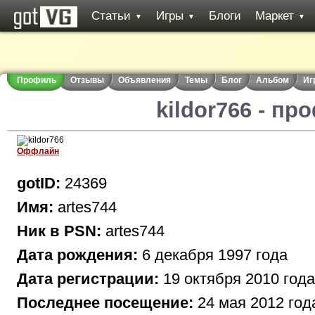
Статьи
Игры
Блоги
Маркет
▼
▼
▼
Профиль
Отзывы
Объявления
Темы
Блог
Альбом
Иг
kildor766 - пр
Оффлайн
gotID:
24369
Имя:
artes744
Ник в PSN:
artes744
Дата рождения:
6 декабря 1997 года
Дата регистрации:
19 октября 2010 года
Последнее посещение:
24 мая 2012 год