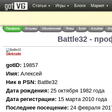
Статьи
Игры
Блоги
Маркет
▼
▼
▼
Профиль
Отзывы
Объявления
Темы
Блог
Альбом
Иг
Battle32 - пр
Оффлайн
gotID:
19857
Имя:
Алексей
Ник в PSN:
Battle32
Дата рождения:
25 октября 1982 года
Дата регистрации:
15 марта 2010 года
Последнее посещение:
24 февраля 201