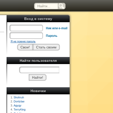
Вход в систему
Ник или e-mail
Пароль
Я не помню пароль
Найти пользователя
Новички
1.
Shohruh
2.
Dortizlae
3.
Agygy
4.
TerryKing