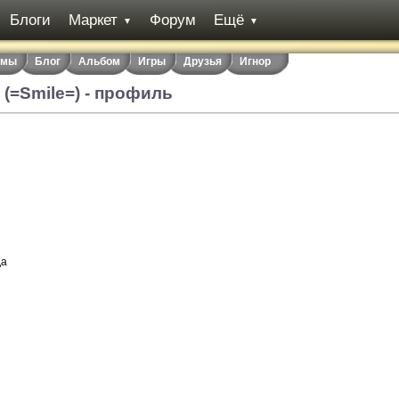
Блоги
Маркет
Форум
Ещё
▼
▼
емы
Блог
Альбом
Игры
Друзья
Игнор
(=Smile=) - профиль
да