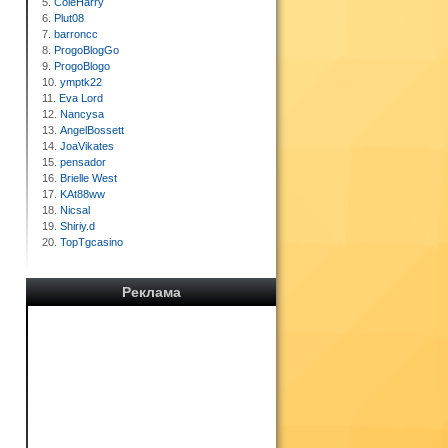
5.
ColeHarry
6.
Plut08
7.
barroncc
8.
ProgoBlogGo
9.
ProgoBlogo
10.
ymptk22
11.
Eva Lord
12.
Nancysa
13.
AngelBossett
14.
JoaVikates
15.
pensador
16.
Brielle West
17.
KAt88ww
18.
Nicsal
19.
Shiriy.d
20.
TopTgcasino
Реклама