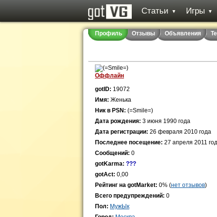
Статьи
Игры
▼
▼
Профиль
Отзывы
Объявления
Т
Оффлайн
gotID:
19072
Имя:
Женька
Ник в PSN:
(=Smile=)
Дата рождения:
3 июня 1990 года
Дата регистрации:
26 февраля 2010 года
Последнее посещение:
27 апреля 2011 го
Сообщений:
0
gotKarma:
???
gotAct:
0,00
Рейтинг на gotMarket:
0% (
нет отзывов
)
Всего предупреждений:
0
Пол:
МужЫк