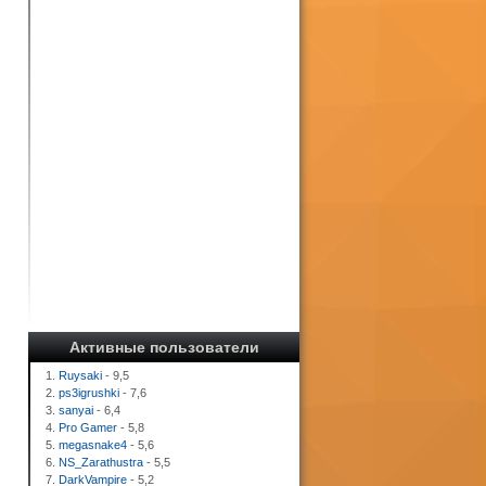
Активные пользователи
1.
Ruysaki
- 9,5
2.
ps3igrushki
- 7,6
3.
sanyai
- 6,4
4.
Pro Gamer
- 5,8
5.
megasnake4
- 5,6
6.
NS_Zarathustra
- 5,5
7.
DarkVampire
- 5,2