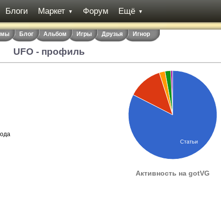
Блоги
Маркет
Форум
Ещё
▼
▼
емы
Блог
Альбом
Игры
Друзья
Игнор
UFO - профиль
года
Статьи
Активность на gotVG