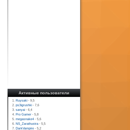
Активные пользователи
1.
Ruysaki
- 9,5
2.
ps3igrushki
- 7,6
3.
sanyai
- 6,4
4.
Pro Gamer
- 5,8
5.
megasnake4
- 5,6
6.
NS_Zarathustra
- 5,5
7.
DarkVampire
- 5,2