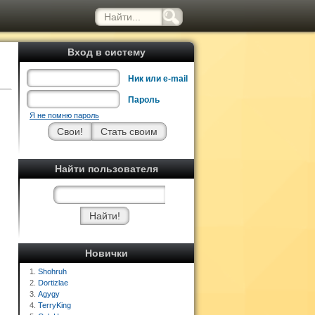
Вход в систему
Ник или e-mail
Пароль
Я не помню пароль
Найти пользователя
Новички
1.
Shohruh
2.
Dortizlae
3.
Agygy
4.
TerryKing