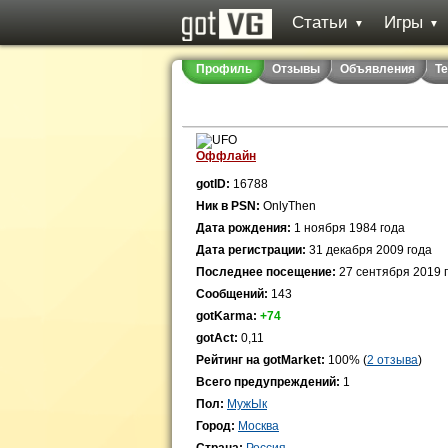
Статьи
Игры
▼
▼
Профиль
Отзывы
Объявления
Т
Оффлайн
gotID:
16788
Ник в PSN:
OnlyThen
Дата рождения:
1 ноября 1984 года
Дата регистрации:
31 декабря 2009 года
Последнее посещение:
27 сентября 2019 
Сообщений:
143
gotKarma:
+74
gotAct:
0,11
Рейтинг на gotMarket:
100% (
2 отзыва
)
Всего предупреждений:
1
Пол:
МужЫк
Город:
Москва