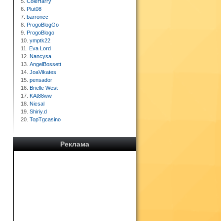
5.
ColeHarry
6.
Plut08
7.
barroncc
8.
ProgoBlogGo
9.
ProgoBlogo
10.
ymptk22
11.
Eva Lord
12.
Nancysa
13.
AngelBossett
14.
JoaVikates
15.
pensador
16.
Brielle West
17.
KAt88ww
18.
Nicsal
19.
Shiriy.d
20.
TopTgcasino
Реклама