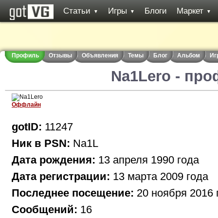
Статьи
Игры
Блоги
Маркет
▼
▼
▼
Профиль
Отзывы
Объявления
Темы
Блог
Альбом
Иг
Na1Lero - пр
Оффлайн
gotID:
11247
Ник в PSN:
Na1L
Дата рождения:
13 апреля 1990 года
Дата регистрации:
13 марта 2009 года
Последнее посещение:
20 ноября 2016 
Сообщений:
16