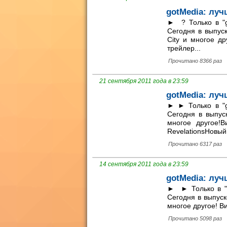
gotMedia: луч
► ? Только в "g
Сегодня в выпуск
City и многое др
трейлер...
Прочитано 8366 раз
21 сентября 2011 года в 23:59
gotMedia: луч
► ► Только в "g
Сегодня в выпуск
многое другое!В
RevelationsНовый.
Прочитано 6317 раз
14 сентября 2011 года в 23:59
gotMedia: луч
► ► Только в "g
Сегодня в выпуск
многое другое! Ви
Прочитано 5098 раз