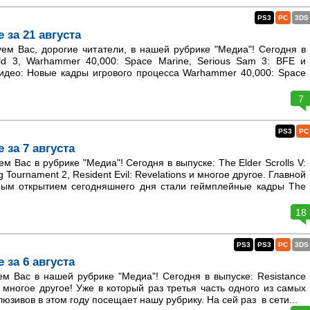
PS3
PC
3DS
 за 21 августа
м Вас, дорогие читатели, в нашей рубрике "Медиа"! Сегодня в
ield 3, Warhammer 40,000: Space Marine, Serious Sam 3: BFE и
Видео: Новые кадры игрового процесса Warhammer 40,000: Space
7
PS3
PC
 за 7 августа
 Вас в рубрике "Медиа"! Сегодня в выпуске: The Elder Scrolls V:
g Tournament 2, Resident Evil: Revelations и многое другое. Главной
ным открытием сегодняшнего дня стали геймплейные кадры The
18
PS3
PS3
PC
3DS
 за 6 августа
м Вас в нашей рубрике "Медиа"! Сегодня в выпуске: Resistance
и многое другое! Уже в который раз третья часть одного из самых
юзивов в этом году посещает нашу рубрику. На сей раз в сети...