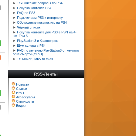
►
Технические вопросы по PS4
►
Покупка контента PS4
►
FAQ по PS3
►
Подключаем PS3 к интернету
►
Обсуждение покупок игр на PS4
►
Чёрный список
►
Покупка контента для PS3 в PSN на 4-
ых. Том 5
►
PlayStation 3 и Красноярск
►
Шум кулера в PS4
►
FAQ по лечению PlayStation3 от желтого
огня смерти (YLoD)
►
TS Muxer | MKV to m2ts
RSS-Ленты
Новости
Статьи
Игры
Аксессуары
Скриншоты
Видео