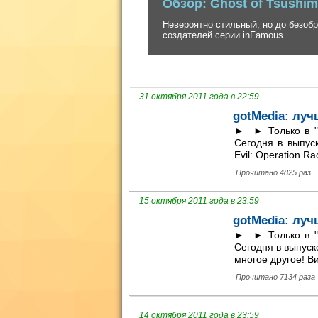
Невероятно стильный, но до безобразия
создателей серии inFamous.
31 октября 2011 года в 22:59
gotMedia: луч
► ► Только в "g
Сегодня в выпуск
Evil: Operation R
Прочитано 4825 раз
15 октября 2011 года в 23:59
gotMedia: луч
► ► Только в "g
Сегодня в выпуске
многое другое! Ви
Прочитано 7134 раза
14 октября 2011 года в 23:59