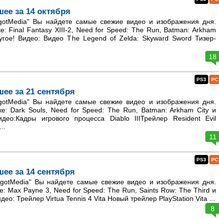
шее за 14 октября
otMedia" Вы найдете самые свежие видео и изображения дня.
е: Final Fantasy XIII-2, Need for Speed: The Run, Batman: Arkham
угое! Видео: Видео The Legend of Zelda: Skyward Sword Тизер-
18
PS3
PC
шее за 21 сентября
otMedia" Вы найдете самые свежие видео и изображения дня.
е: Dark Souls, Need for Speed: The Run, Batman: Arkham City и
идео:Кадры игрового процесса Diablo IIIТрейлер Resident Evil
..
11
PS3
PC
шее за 14 сентября
otMedia" Вы найдете самые свежие видео и изображения дня.
е: Max Payne 3, Need for Speed: The Run, Saints Row: The Third и
део: Трейлер Virtua Tennis 4 Vita Новый трейлер PlayStation Vita ...
8