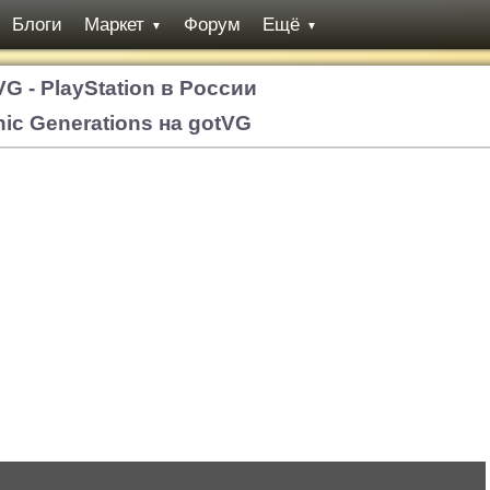
Блоги
Маркет
Форум
Ещё
▼
▼
VG - PlayStation в России
ic Generations на gotVG