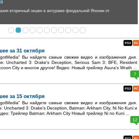
 вторичный экшен в антураже феодальной Японии от
PS3
PC
шее за 31 октября
otMedia" Вы найдете самые свежие видео и изображения дня.
е: Uncharted 3: Drake's Deception, Serious Sam 3: BFE, Resident
accoon City и многое другое! Видео: Новый трейлер Asura's Wrath ...
7
PS3
PC
шее за 15 октября
otMedia" Вы найдете самые свежие видео и изображения дня.
: Uncharted 3: Drake's Deception, Batman: Arkham City, Ni No Kuni и
део: Трейлер Batman: Arkham City Новый трейлер Ni no Kuni ...
12
PS3
PC