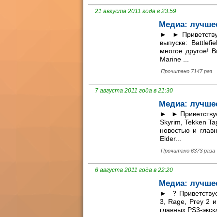
21 августа 2011 года в 23:59
Медиа: лучшее
► ► Приветствуе
выпуске: Battlef
многое другое! 
Marine ...
Прочитано 7147 раз
7 августа 2011 года в 21:30
Медиа: лучшее
► ► Приветствуем
Skyrim, Tekken Ta
новостью и глав
Elder...
Прочитано 6373 раза
6 августа 2011 года в 22:20
Медиа: лучшее
► ? Приветствуе
3, Rage, Prey 2 
главных PS3-экскл