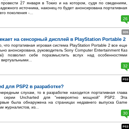
 провести 27 января в Токио и на котором, судя по сведениям,
адежного источника, наконец-то будет анонсирована портативная
го поколения -...
26
3DS
екает на сенсорный дисплей в PlayStation Portable 2
, что портативная игровая система PlayStation Portable 2 все еще
но анонсирована, руководитель Sony Computer Entertainment Каз
ai) позволил себе поразмыслить вслух над особенностями
 виртуальными...
32
PS3
ed для PSP2 в разработке?
чередным слухам, то в разработке находится портативная глава
ой серии Uncharted для "невероятно мощной" PSP2. Эта
рвые была обнаружена на страницах недавнего выпуска Game
ам журналистов, из...
30
PS3