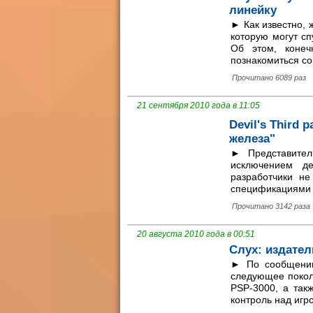
линейку
► Как известно, 
которую могут с
Об этом, конеч
познакомиться со 
Прочитано 6089 раз
21 сентября 2010 года в 11:05
Devil's Third
железа"
► Представител
исключением де
разработчики не
спецификациями н
Прочитано 3142 раза
20 августа 2010 года в 00:51
Слух: издател
► По сообщению
следующее поколе
PSP-3000, а так
контроль над игр