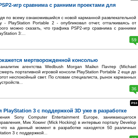
PSP2-игр сравнима с ранними проектами для
дя по всему ознакомившийся с новой карманной развлекательной
 - PlayStation Portable 2 - опубликовал отчет, отталкиваясь от
рого можно сказать, что графика PSP2-игр сравнима с ранними
Station 3:...
59
 окажется мертворожденной консолью
налитик агентства Wedbush Morgan Майкл Пачтер (Michael
смерть портативной игровой консоли PlayStation Portable 2 еще до
этот неспокойный свет. По словам специалиста, рынок карманных
стройств...
36
PS3
я PlayStation 3 с поддержкой 3D уже в разработке
ния Sony Computer Entertainment Europe, занимающегося
равления, Мик Хокинг (Mick Hocking) в интервью порталу Develop
 что на данный момент в разработке находятся 50 различных
tation 3 с поддержкой...