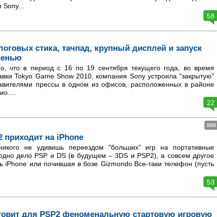
 Sony...
58
логовых стика, тачпад, крупный дисплей и запуск
сенью
о, что в период с 16 по 19 сентября текущего года, во время
авки Tokyo Game Show 2010, компания Sony устроила "закрытую"
тавителями прессы в одном из офисов, расположенных в районе
о....
22
3DS
 приходит на iPhone
икого не удивишь переездом "больших" игр на портативные
одно дело PSP и DS (в будущем – 3DS и PSP2), а совсем другое
ь iPhone или почившая в бозе Gizmondo.Все-таки телефон (пусть
.
53
отовит для PSP2 феноменальную стартовую игровую