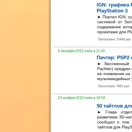
IGN: графика 
PlayStation 3
► Портал IGN, су
системой от Sony
содержания кото
проектами для Play
Прочитано 10490 раз
6 декабря 2010 года в 11:20
Пачтер: PSP2
► Бессменный а
Pachter) предрек 
ее появления на 
мультимедийных у
Прочитано 7981 раз
23 ноября 2010 года в 18:56
50 тайтлов дл
► Глава отделе
развитием 3D-нап
сообщил о том,
тайтлов для PlayS