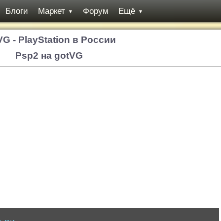
Блоги
Маркет
Форум
Ещё
▼
▼
VG - PlayStation в России
Psp2 на gotVG