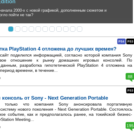
 вторичный экшен в антураже феодальной Японии от
PS4
PS3
тка PlayStation 4 отложена до лучших времен?
сайт поделился информацией, согласно которой компания Sony
свое отношение к рынку домашних игровых консолей. По
данным, разработка гипотетической PlayStation 4 отложена на
ериод времени, в течение...
88
а
PS3
 консоль от Sony - Next Generation Portable
только что компания Sony анонсировала портативную
систему нового поколения - Next Generation Portable. Состоялось
ое событие, как и предполагалось ранее, на токийской бизнес-
tation Meeting...
195
а