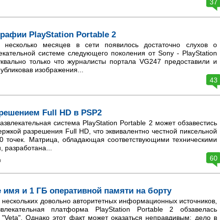
37
афии PlayStation Portable 2
несколько месяцев в сети появилось достаточно слухов о
кательной системе следующего поколения от Sony - PlayStation
буквально только что журналисты портала VG247 предоставили и
убликовав изображения...
43
решением Full HD в PSP2
звлекательная система PlayStation Portable 2 может обзавестись
ржкой разрешения Full HD, что эквивалентно честной пиксельной
80 точек. Матрица, обладающая соответствующими техническими
, разработана...
60
а
 имя и 1 ГБ оперативной памяти на борту
нескольких довольно авторитетных информационных источников,
звлекательная платформа PlayStation Portable 2 обзавелась
"Veta". Однако этот факт может оказаться неправдивым: дело в