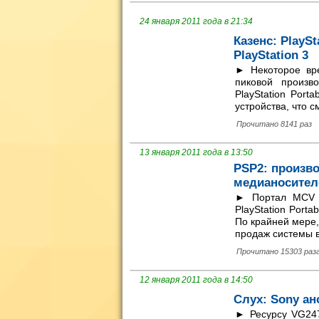
24 января 2011 года в 21:34
Казенс: PlayS
PlayStation 3
► Некоторое вр
пиковой произв
PlayStation Port
устройства, что с
Прочитано 8141 раз
13 января 2011 года в 13:50
PSP2: произво
медианосител
► Портал MCV п
PlayStation Port
По крайней мере,
продаж системы в
Прочитано 15303 раз
12 января 2011 года в 14:50
Слух: Sony ан
► Ресурсу VG247