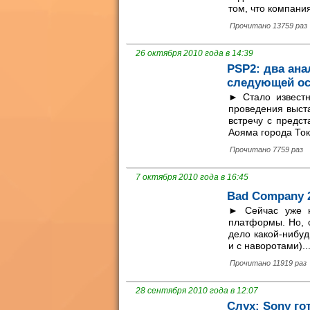
том, что компания
Прочитано 13759 раз
26 октября 2010 года в 14:39
PSP2: два ана
следующей о
► Стало известн
проведения выст
встречу с предс
Аояма города Токи
Прочитано 7759 раз
7 октября 2010 года в 16:45
Bad Company 2
► Сейчас уже н
платформы. Но, 
дело какой-нибуд
и с наворотами)..
Прочитано 11919 раз
28 сентября 2010 года в 12:07
Слух: Sony г