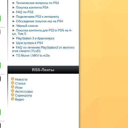
►
Технические вопросы по PS4
►
Покупка контента PS4
►
FAQ по PS3
►
Подключаем PS3 к интернету
►
Обсуждение покупок игр на PS4
►
Чёрный список
►
Покупка контента для PS3 в PSN на 4-
ых. Том 5
►
PlayStation 3 и Красноярск
►
Шум кулера в PS4
►
FAQ по лечению PlayStation3 от желтого
огня смерти (YLoD)
►
TS Muxer | MKV to m2ts
RSS-Ленты
Новости
Статьи
Игры
Аксессуары
Скриншоты
Видео