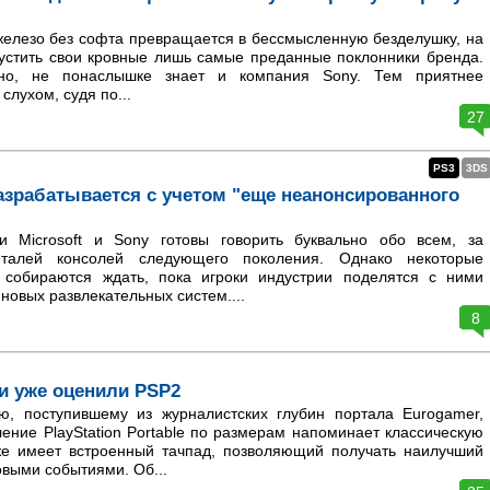
железо без софта превращается в бессмысленную безделушку, на
пустить свои кровные лишь самые преданные поклонники бренда.
но, не понаслышке знает и компания Sony. Тем приятнее
слухом, судя по...
27
PS3
3DS
 разрабатывается с учетом "еще неанонсированного
и Microsoft и Sony готовы говорить буквально обо всем, за
талей консолей следующего поколения. Однако некоторые
 собираются ждать, пока игроки индустрии поделятся с ними
овых развлекательных систем....
8
и уже оценили PSP2
, поступившему из журналистских глубин портала Eurogamer,
ние PlayStation Portable по размерам напоминает классическую
же имеет встроенный тачпад, позволяющий получать наилучший
овыми событиями. Об...