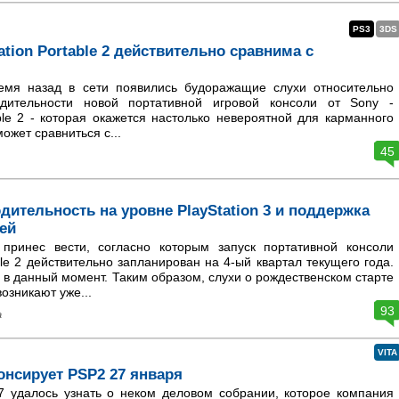
PS3
3DS
tation Portable 2 действительно сравнима с
емя назад в сети появились будоражащие слухи относительно
одительности новой портативной игровой консоли от Sony -
able 2 - которая окажется настолько невероятной для карманного
может сравниться с...
45
дительность на уровне PlayStation 3 и поддержка
ей
ринес вести, согласно которым запуск портативной консоли
able 2 действительно запланирован на 4-ый квартал текущего года.
 в данный момент. Таким образом, слухи о рождественском старте
озникают уже...
93
а
VITA
онсирует PSP2 27 января
 удалось узнать о неком деловом собрании, которое компания