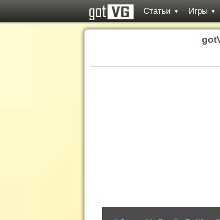
Статьи
Игры
▼
▼
got
Обзор: Ghost of Tsushima