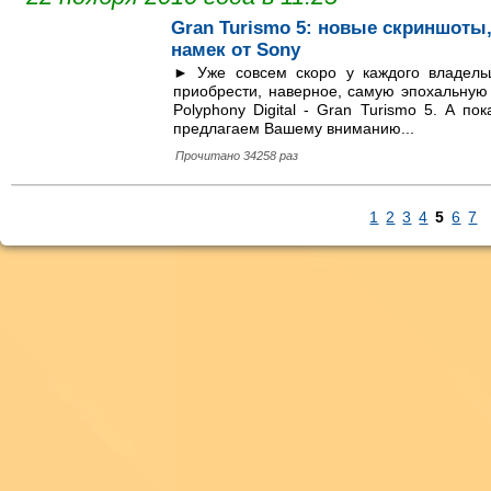
Gran Turismo 5: новые скриншоты
намек от Sony
► Уже совсем скоро у каждого владельц
приобрести, наверное, самую эпохальную 
Polyphony Digital - Gran Turismo 5. А п
предлагаем Вашему вниманию...
Прочитано 34258 раз
1
2
3
4
5
6
7