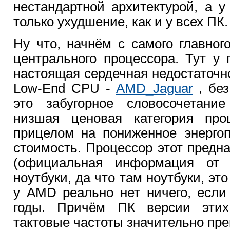
нестандартной архитектурой, а у
только ухудшение, как и у всех ПК.
Ну что, начнём с самого главного
центрального процессора. Тут у
настоящая сердечная недостаточн
Low-End CPU -
AMD_Jaguar
, без
это забугорное словосочетан
низшая ценовая категория пр
прицелом на пониженное энергоп
стоимость. Процессор этот предн
(официальная информация от
ноутбуки, да что там ноутбуки, эт
у AMD реально нет ничего, если
годы. Причём ПК версии этих
тактовые частоты значительно пр