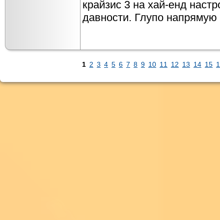
крайзис 3 на хай-енд настр
давности. Глупо напрямую 
1
2
3
4
5
6
7
8
9
10
11
12
13
14
15
1