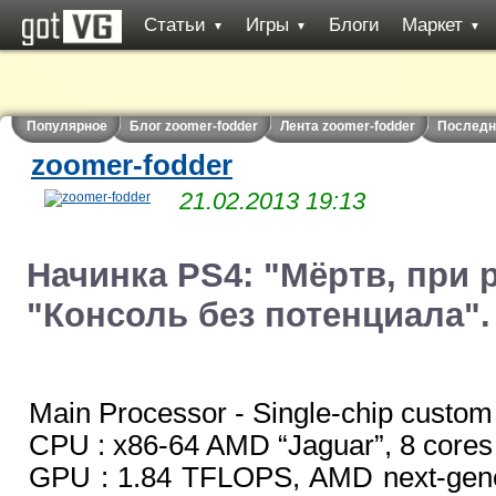
Статьи
Игры
Блоги
Маркет
▼
▼
▼
Популярное
Блог zoomer-fodder
Лента zoomer-fodder
Последн
zoomer-fodder
21.02.2013 19:13
Начинка PS4: "Мёртв, при
"Консоль без потенциала".
Main Processor - Single-chip custom
CPU : x86-64 AMD “Jaguar”, 8 cores
GPU : 1.84 TFLOPS, AMD next-gen