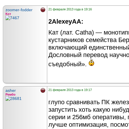
zoomer-fodder
21 февраля 2013 года в 19:16
Кот
2AlexeyAA:
Кат (лат. Catha) — моноти
кустарников семейства Бер
включающий единственный 
Дословный перевод научног
съедобный».
asher
21 февраля 2013 года в 19:17
Рембо
глупо сравнивать ПК желез
запустить хоть какую нибуд
серии и 256мб оперативы, 
лучше оптимизация, посмот