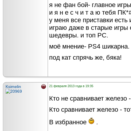
я не фан бой- главное игры
и я н е с ч и т а ю тебя ПК
у меня все приставки есть и
играю даже в старые игры 
шедевры. и топ PC.
моё мнение- PS4 шикарна. 
под кат спрячь же, бяка!
Ksimelin
21 февраля 2013 года в 19:35
Кто не сравнивает железо -
Кто сравнивает железо - то
В избранное
.