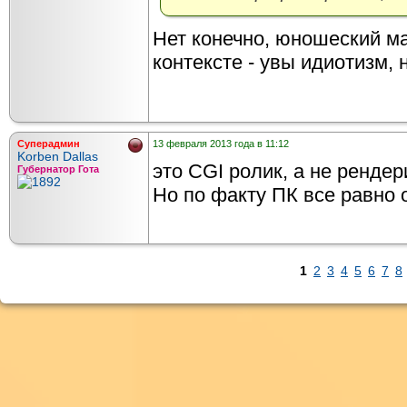
Нет конечно, юношеский м
контексте - увы идиотизм, 
Суперадмин
13 февраля 2013 года в 11:12
Korben Dallas
это CGI ролик, а не рендер
Губернатор Гота
Но по факту ПК все равно о
1
2
3
4
5
6
7
8