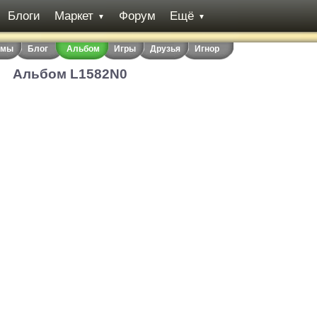
Блоги
Маркет
Форум
Ещё
▼
▼
емы
Блог
Альбом
Игры
Друзья
Игнор
Альбом L1582N0