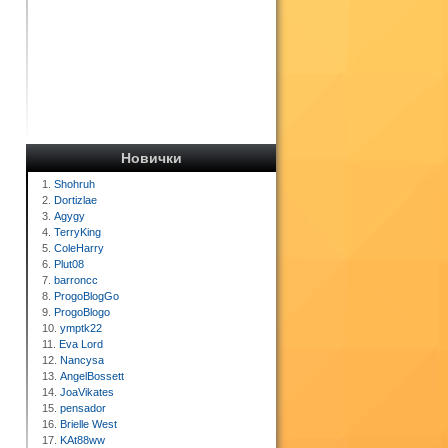
Новички
1.
Shohruh
2.
Dortizlae
3.
Agygy
4.
TerryKing
5.
ColeHarry
6.
Plut08
7.
barroncc
8.
ProgoBlogGo
9.
ProgoBlogo
10.
ymptk22
11.
Eva Lord
12.
Nancysa
13.
AngelBossett
14.
JoaVikates
15.
pensador
16.
Brielle West
17.
KAt88ww