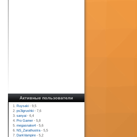
Активные пользователи
1.
Ruysaki
- 9,5
2.
ps3igrushki
- 7,6
3.
sanyai
- 6,4
4.
Pro Gamer
- 5,8
5.
megasnake4
- 5,6
6.
NS_Zarathustra
- 5,5
7.
DarkVampire
- 5,2