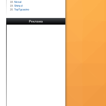
18.
Nicsal
19.
Shiriy.d
20.
TopTgcasino
Реклама