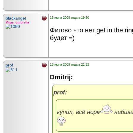
blackangel
15 июля 2009 года в 19:50
Virus_umbrella
Фигово что нет get in the r
будет =)
prof
15 июля 2009 года в 21:32
Dmitrij:
prof:
купил, всё норм
набива