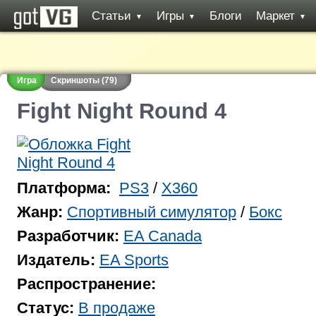
Статьи
Игры
Блоги
Маркет
▼
▼
▼
Игра
Скриншоты (79)
Fight Night Round 4
Платформа:
PS3
/
X360
Жанр:
Спортивный симулятор
/
Бокс
Разработчик:
EA Canada
Издатель:
EA Sports
Распространение:
Статус:
В продаже