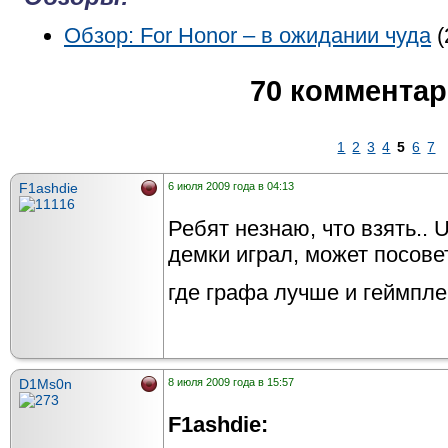
Обзор: For Honor – в ожидании чуда
(
70 коммента
1
2
3
4
5
6
7
F1ashdie
6 июля 2009 года в 04:13
Ребят незнаю, что взять.. U
демки играл, может посове
где графа лучше и геймпл
D1Ms0n
8 июля 2009 года в 15:57
F1ashdie: