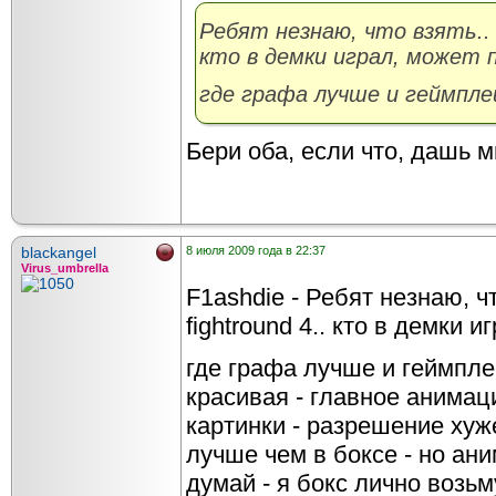
Ребят незнаю, что взять.. U
кто в демки играл, может 
где графа лучше и геймпле
Бери оба, если что, дашь м
blackangel
8 июля 2009 года в 22:37
Virus_umbrella
F1ashdie - Ребят незнаю, ч
fightround 4.. кто в демки 
где графа лучше и геймпле
красивая - главное анимац
картинки - разрешение хуж
лучше чем в боксе - но ани
думай - я бокс лично возь