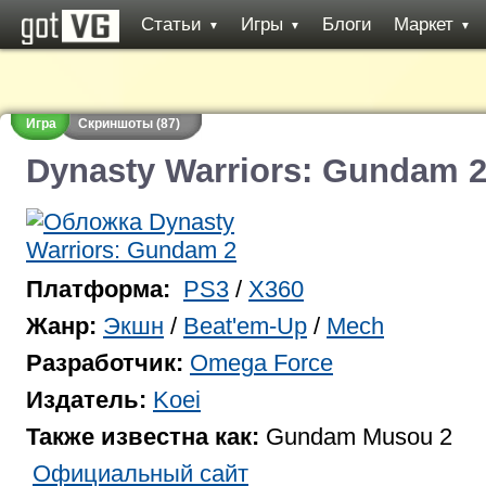
Статьи
Игры
Блоги
Маркет
▼
▼
▼
Игра
Скриншоты (87)
Dynasty Warriors: Gundam 
Платформа:
PS3
/
X360
Жанр:
Экшн
/
Beat'em-Up
/
Mech
Разработчик:
Omega Force
Издатель:
Koei
Также известна как:
Gundam Musou 2
Официальный сайт