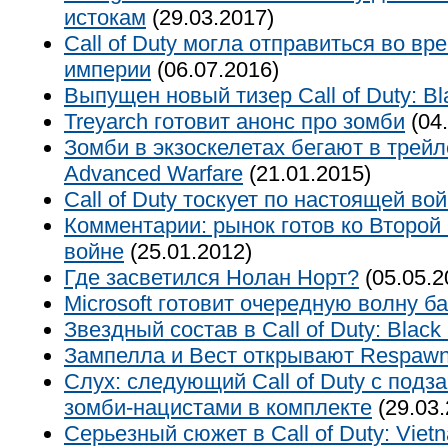
истокам
(29.03.2017)
Call of Duty могла отправиться во в
империи
(06.07.2016)
Выпущен новый тизер Call of Duty: Bla
Treyarch готовит анонс про зомби
(04.
Зомби в экзоскелетах бегают в трейле
Advanced Warfare
(21.01.2015)
Call of Duty тоскует по настоящей во
Комментарии: рынок готов ко Второй
войне
(25.01.2012)
Где засветился Нолан Норт?
(05.05.2
Microsoft готовит очередную волну б
Звездный состав в Call of Duty: Black
Зампелла и Вест открывают Respawn
Слух: следующий Call of Duty с подз
зомби-нацистами в комплекте
(29.03.
Серьезный сюжет в Call of Duty: Viet