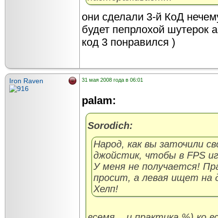
они сделали 3-й КоД нечем
будет пепрлохой шутерок а
код 3 понравился )
Iron Raven
31 мая 2008 года в 06:01
palam:
Sorodich:
Народ, как вы заточили св
джойстик, чтобы в FPS и
У меня не получается! Пр
просит, а левая ищет на
Хелп!
всемя... и практика %) ко 