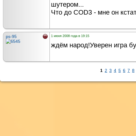
шутером...
Что до COD3 - мне он кстат
ps-95
1 июня 2008 года в 19:15
ждём народ!Уверен игра бу
1
2
3
4
5
6
7
8