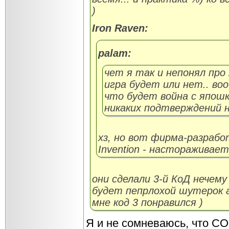
)
Iron Raven:
palam:
чет я так и непонял про
игра будет или нет.. во
что будет война с япошк
никаких подтверждений 
хз, но вот фирма-разрабо
Invention - настораживает.
они сделали 3-й КоД нечем
будет пепрлохой шутерок а
мне код 3 понравился )
Я и не сомневаюсь, что CO