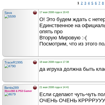
1
2
3
4
5
6
7
8
Sava
17 мая 2008 года в 19:43
О! Это будем ждать с нете
Единственное на официаль
опять про
Вторую Мировую :-(
Посмотрим, что из этого по
TraceR1995
18 мая 2008 года в 17:38
да игруха должна быть кла
Витёк289
21 мая 2008 года в 14:41
Xbox360 & PS3 Gamer
Если сделают чуть-чуть п
ОЧЕНЬ ОЧЕНЬ КРРРРУУ