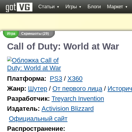
Статьи
Игры
Блоги
Маркет
▼
▼
▼
Игра
Скриншоты (29)
Call of Duty: World at War
Платформа:
PS3
/
X360
Жанр:
Шутер
/
От первого лица
/
Историч
Разработчик:
Treyarch Invention
Издатель:
Activision Blizzard
Официальный сайт
Распространение: