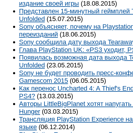
издание своей игры
(18.08.2015)
Представлен 15-минутный геймплей 
Unfolded
(15.07.2015)
Sony объясняет, почему на Playstatio
переизданий
(18.06.2015)
Sony сообщила дату выхода Tearaway
Глава PlayStation UK: «PS3 уходит, 
Появилась возможная дата выхода T
Unfolded
(23.05.2015)
Sony не будет проводить пресс-конф
Gamescom 2015
(06.05.2015)
Как перенос Uncharted 4: A Thief's E
PS4?
(13.03.2015)
Авторы LittleBigPlanet хотят напугать
Hunger
(03.03.2015)
Трансляция PlayStation Experience н
языке
(06.12.2014)