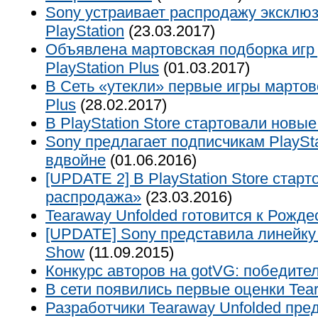
Sony устраивает распродажу эксклю
PlayStation
(23.03.2017)
Объявлена мартовская подборка игр
PlayStation Plus
(01.03.2017)
В Сеть «утекли» первые игры мартовс
Plus
(28.02.2017)
В PlayStation Store стартовали новы
Sony предлагает подписчикам PlaySta
вдвойне
(01.06.2016)
[UPDATE 2] В PlayStation Store стар
распродажа»
(23.03.2016)
Tearaway Unfolded готовится к Рожде
[UPDATE] Sony представила линейку 
Show
(11.09.2015)
Конкурс авторов на gotVG: победител
В сети появились первые оценки Tea
Разработчики Tearaway Unfolded пре