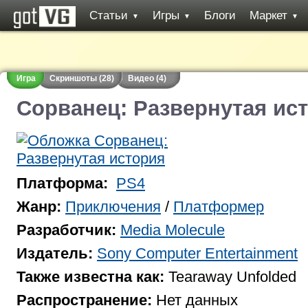
Статьи
Игры
Блоги
Маркет
▼
▼
▼
Игра
Скриншоты (28)
Видео (4)
Сорванец: Развернутая ис
Платформа:
PS4
Жанр:
Приключения
/
Платформер
Разработчик:
Media Molecule
Издатель:
Sony Computer Entertainment
Также известна как:
Tearaway Unfolded
Распространение:
Нет данных