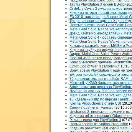
Продюсер Metal Gear Solid: Rising 
Так ли PlayStation 3 нужен BD-приво
Crytek: в Crysis 2 лучший искусстве
Кодзима готовит новый эксклюзив для
E3 2010: новые подробности Metal Ge
Традиционная загадка от Хидео Код
Первые оценки Metal Gear Solid: Pea
Metal Gear Solid: Peace Walker полу
Дэвид Хейтер о киноадаптации Metal
Metal Gear Solid 4 - образец соверш
Metal Gear Solid: Peace Walker получ
Команда разработчиков MGS 4 и Peace
Кодзима: я уйду из индустрии, если
Видео: Metal Gear Solid: Peace Walk
GeoHot извиняется перед владельца
Sony объясняет причины медлительн
Слух: God of War III заполучил 10/10 
Sony: время PlayStation 4 еще не п
EA: эра консолей следующего покол
70 дополнительных мегабайт RAM-п
Microsoft: у X360 больше эксклюзивов
Sony: возможна нехватка PlayStatio
Лучшие из лучших 2009 по версии g
Metal Gear Solid: Peace Walker - да
13 идеальных игр по версии Famitsu
Kojima Productions в стиле CSI
(28.10
Свежие оценки от Famitsu
(20.10.200
Uncharted 2: японские продажи и вы
Кодзима об отношении к Обаме и ег
Релизы июля для PlayStation 3
(07.07
Новый проект от Kojima Production
(1
Кодзима работает над новой Metal G