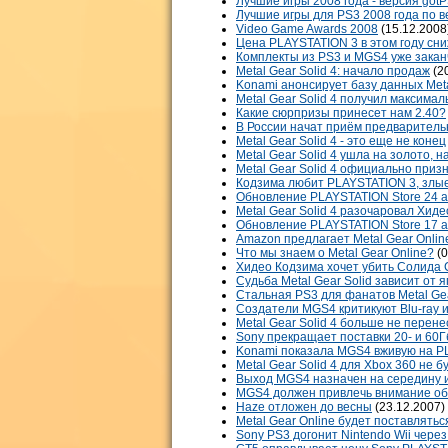
Лучшие игры 2008 года - версия got
Лучшие игры для PS3 2008 года по в
Video Game Awards 2008
(15.12.2008
Цена PLAYSTATION 3 в этом году сни
Комплекты из PS3 и MGS4 уже заканч
Metal Gear Solid 4: начало продаж
(2
Konami анонсирует базу данных Meta
Metal Gear Solid 4 получил максимал
Какие сюрпризы принесет нам 2.40?
В России начат приём предваритель
Metal Gear Solid 4 - это еще не конец
Metal Gear Solid 4 ушла на золото, 
Metal Gear Solid 4 официально приз
Кодзима любит PLAYSTATION 3, злы
Обновление PLAYSTATION Store 24 
Metal Gear Solid 4 разочаровал Хид
Обновление PLAYSTATION Store 17 
Amazon предлагает Metal Gear Onlin
Что мы знаем о Metal Gear Online?
(0
Хидео Кодзима хочет убить Солида 
Судьба Metal Gear Solid зависит от 
Стальная PS3 для фанатов Metal Gea
Создатели MGS4 критикуют Blu-ray 
Metal Gear Solid 4 больше не перене
Sony прекращает поставки 20- и 60
Konami показала MGS4 вживую на P
Metal Gear Solid 4 для Xbox 360 не б
Выход MGS4 назначен на середину 
MGS4 должен привлечь внимание об
Haze отложен до весны
(23.12.2007)
Metal Gear Online будет поставлять
Sony PS3 догонит Nintendo Wii через