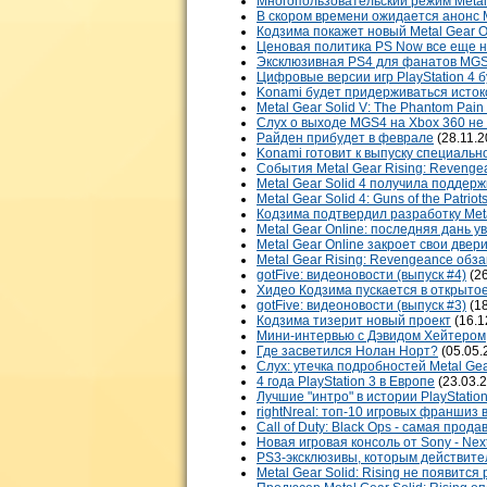
Многопользовательский режим Metal
В скором времени ожидается анонс M
Кодзима покажет новый Metal Gear O
Ценовая политика PS Now все еще н
Эксклюзивная PS4 для фанатов MG
Цифровые версии игр PlayStation 4 
Konami будет придерживаться истоко
Metal Gear Solid V: The Phantom Pai
Слух о выходе MGS4 на Xbox 360 не
Райден прибудет в феврале
(28.11.2
Konami готовит к выпуску специальное
События Metal Gear Rising: Revengea
Metal Gear Solid 4 получила поддер
Metal Gear Solid 4: Guns of the Patr
Кодзима подтвердил разработку Meta
Metal Gear Online: последняя дань 
Metal Gear Online закроет свои двер
Metal Gear Rising: Revengeance об
gotFive: видеоновости (выпуск #4)
(26
Хидео Кодзима пускается в открыто
gotFive: видеоновости (выпуск #3)
(18
Кодзима тизерит новый проект
(16.1
Мини-интервью с Дэвидом Хейтером
Где засветился Нолан Норт?
(05.05.
Слух: утечка подробностей Metal Gear
4 года PlayStation 3 в Европе
(23.03.2
Лучшие "интро" в истории PlayStatio
rightNreal: топ-10 игровых франшиз 
Call of Duty: Black Ops - самая прода
Новая игровая консоль от Sony - Next
PS3-эксклюзивы, которым действите
Metal Gear Solid: Rising не появится