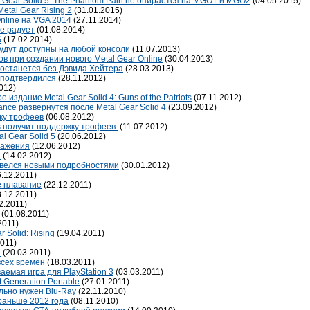
 Gear Solid 5: The Phantom Pain не опирается на MGO1 и MGO2
(04.05.2015)
etal Gear Rising 2
(31.01.2015)
nline на VGA 2014
(27.11.2014)
е радует
(01.08.2014)
S
(17.02.2014)
будут доступны на любой консоли
(11.07.2013)
в при создании нового Metal Gear Online
(30.04.2013)
n останется без Дэвида Хейтера
(28.03.2013)
 подтвердился
(28.11.2012)
012)
 издание Metal Gear Solid 4: Guns of the Patriots
(07.11.2012)
nce развернутся после Metal Gear Solid 4
(23.09.2012)
жку трофеев
(06.08.2012)
iots получит поддержку трофеев
(11.07.2012)
l Gear Solid 5
(20.06.2012)
уважения
(12.06.2012)
и
(14.02.2012)
завелся новыми подробностями
(30.01.2012)
.12.2011)
е плавание
(22.12.2011)
.12.2011)
2.2011)
(01.08.2011)
2011)
 Solid: Rising
(19.04.2011)
011)
n
(20.03.2011)
всех времён
(18.03.2011)
ваемая игра для PlayStation 3
(03.03.2011)
 Generation Portable
(27.01.2011)
льно нужен Blu-Ray
(22.11.2010)
 раньше 2012 года
(08.11.2010)