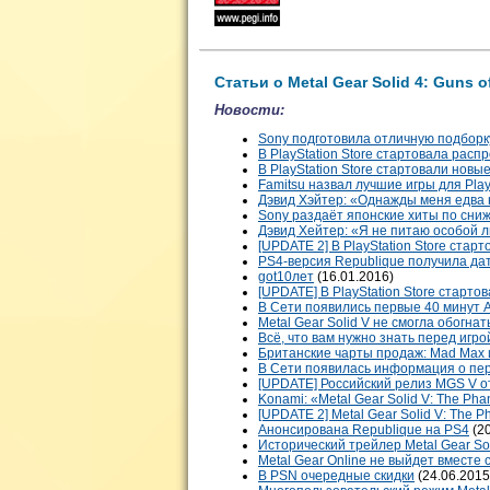
Статьи о Metal Gear Solid 4: Guns of
Новости:
Sony подготовила отличную подборк
В PlayStation Store стартовала рас
В PlayStation Store стартовали нов
Famitsu назвал лучшие игры для Play
Дэвид Хэйтер: «Однажды меня едва 
Sony раздаёт японские хиты по сн
Дэвид Хейтер: «Я не питаю особой 
[UPDATE 2] В PlayStation Store ста
PS4-версия Republique получила да
got10лет
(16.01.2016)
[UPDATE] В PlayStation Store старт
В Сети появились первые 40 минут As
Metal Gear Solid V не смогла обогна
Всё, что вам нужно знать перед игрой
Британские чарты продаж: Mad Max и
В Сети появилась информация о перв
[UPDATE] Российский релиз MGS V о
Konami: «Metal Gear Solid V: The Pha
[UPDATE 2] Metal Gear Solid V: The P
Анонсирована Republique на PS4
(20
Исторический трейлер Metal Gear Sol
Metal Gear Online не выйдет вместе 
В PSN очередные скидки
(24.06.2015