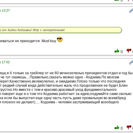
0
в 13:27
 от Хидео Кодзимы! Жду с нетерпением!
неваться не приходится. Must buy
0
в 17:02
ща,я б только за трейлер от не 60 вечнозеленых президентов отдал и год бы
 че тут скажешь....Правильно,сказать можно одно - Кодзима.По мозгам
ерет.Качественно,великолепно, и ожидаемо.Плохо только что последняя
от редкий случай когда действительно жаль что продолжения не будет.Блин
 грустно.Но вместе с тем и красиво,красивый уход фундаментального
и говорит еще и о том что Кодзима работает за идею,подумайте сами сколько
ина если бы выпустил еще одну часть пусть даже провальную во всем(бред
 плохого не делают)..... Кодзима - человек заслуживающий всеобщего
0