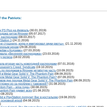
 the Patriots:
у PS Plus на февраль
(30.01.2019)
продажа хитов Японии
(05.07.2017)
ые распродажи
(08.03.2017)
Station 3
(24.11.2016)
не стошнило, когда я имитировал звуки рвоты»
(21.11.2016)
иженным ценам
(29.06.2016)
любви к Кодзиме»
(27.03.2016)
ртовала «Весенняя распродажа»
(23.03.2016)
ту релиза
(18.02.2016)
овала вторая часть новогодней распродажи
(07.01.2016)
sassin's Creed: Syndicate
(19.10.2015)
ть по продажам в Японии четвёртую часть
(10.09.2015)
 в Metal Gear Solid V: The Phantom Pain
(08.09.2015)
ли Metal Gear Solid V: The Phantom Pain?
(07.09.2015)
ом дне продаж Metal Gear Solid V: The Phantom Pain
(06.09.2015)
тложен из-за проблем с таможней?
(31.08.2015)
ntom Pain – игра года»
(30.08.2015)
hantom Pain удивит всех
(21.08.2015)
.08.2015)
id и PlayStation погрузит Вас в ностальгию
(19.08.2015)
с основной игрой
(04.08.2015)
)