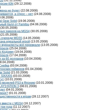
PS3
(31.12.2008)
ерсии IGN
(29.12.2008)
)
жена не будет
(22.08.2008)
иваются, а спрос – нет
(24.06.2008)
0.06.2008)
l Gear Solid
(19.06.2008)
ьный балл от Famitsu
(04.06.2008)
(30.05.2008)
ных заказов на MGS4
(30.05.2008)
(21.05.2008)
на очереди MGS5
(14.05.2008)
нана идеальной игрой
(13.05.2008)
е журналисты всё переврали
(13.05.2008)
апреля
(25.04.2008)
ео Кодзиму
(19.04.2008)
апреля
(17.04.2008)
e за 60 долларов
(10.04.2008)
8.04.2008)
Снейка
(03.04.2008)
японских геймеров
(01.04.2008)
r Solid
(21.03.2008)
и SIXAXIS
(03.03.2008)
сут
(10.01.2008)
Гб-моделей PS3 в Японию
(10.01.2008)
LAYSTATION 3
(08.01.2008)
удет
(04.01.2008)
июня?
(01.01.2008)
щественности к играм
(28.12.2007)
ся вместе с MGS4
(16.12.2007)
 три года
(11.12.2007)