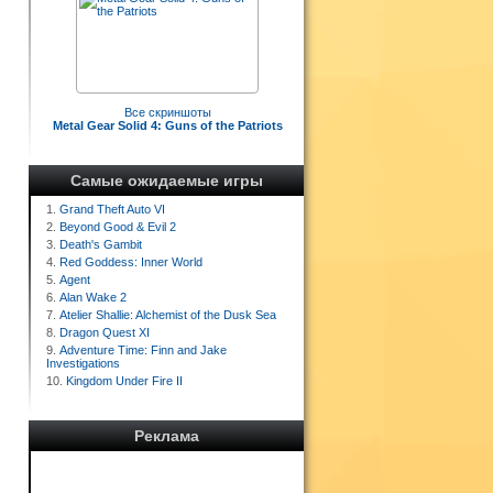
Все скриншоты
Metal Gear Solid 4: Guns of the Patriots
Самые ожидаемые игры
1.
Grand Theft Auto VI
2.
Beyond Good & Evil 2
3.
Death's Gambit
4.
Red Goddess: Inner World
5.
Agent
6.
Alan Wake 2
7.
Atelier Shallie: Alchemist of the Dusk Sea
8.
Dragon Quest XI
9.
Adventure Time: Finn and Jake
Investigations
10.
Kingdom Under Fire II
Реклама