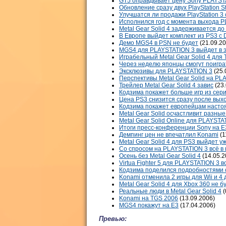
GT5 оправдывает цену Sony PLAYST
Обновление сразу двух PlayStation S
Улучшатся ли продажи PlayStation 3
Исполнился год с момента выхода P
Metal Gear Solid 4 задерживается д
В Европе выйдет комплект из PS3 с 
Демо MGS4 в PSN не будет
(21.09.20
MGS4 для PLAYSTATION 3 выйдет в э
Играбельный Metal Gear Solid 4 для
Через неделю японцы смогут поигр
Эксклюзивы для PLAYSTATION 3
(25.
Перспективы Metal Gear Solid на PL
Трейлер Metal Gear Solid 4 завис
(23.
Кодзима покажет больше игр из сер
Цена PS3 снизится сразу после вых
Кодзима покажет европейцам наст
Metal Gear Solid осчастливит разн
Metal Gear Solid Online для PLAYST
Итоги пресс-конференции Sony на E
Демпинг цен не впечатлил Konami
(1
Metal Gear Solid 4 для PS3 выйдет уж
Со спросом на PLAYSTATION 3 всё в
Осень без Metal Gear Solid 4
(14.05.2
Virtua Fighter 5 для PLAYSTATION 3 
Кодзима поделился подробностями о 
Konami отменила 2 игры для Wii и 4
Metal Gear Solid 4 для Xbox 360 не б
Реальные люди в Metal Gear Solid 4
(
Konami на TGS 2006
(13.09.2006)
MGS4 покажут на E3
(17.04.2006)
Превью: