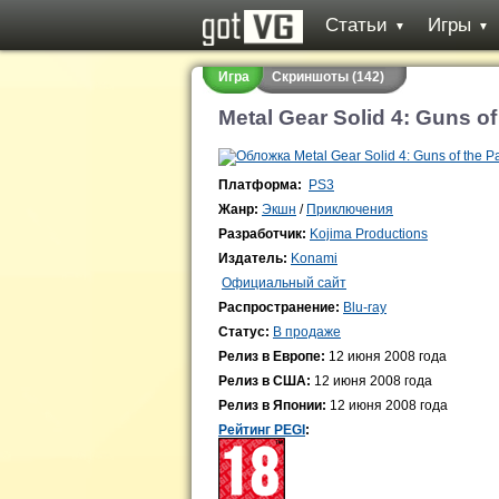
Статьи
Игры
▼
▼
Игра
Скриншоты (142)
Metal Gear Solid 4: Guns of 
Платформа:
PS3
Жанр:
Экшн
/
Приключения
Разработчик:
Kojima Productions
Издатель:
Konami
Официальный сайт
Распространение:
Blu-ray
Статус:
В продаже
Релиз в Европе:
12 июня 2008 года
Релиз в США:
12 июня 2008 года
Релиз в Японии:
12 июня 2008 года
Рейтинг PEGI
: