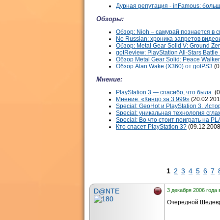
Дурная репутация - inFamous: боль
Обзоры:
Обзор: Nioh – самурай познается в 
No Russian: хроника запретов видео
Обзор: Metal Gear Solid V: Ground Ze
gotReview: PlayStation All-Stars Battle
Обзор Metal Gear Solid: Peace Walke
Обзор Alan Wake (X360) от gotPS3
(0
Мнение:
PlayStation 3 — спасибо, что была
(0
Мнение: «Кинцо за 3 999»
(20.02.201
Special: GeoHot и PlayStation 3. Ист
Special: уникальная технология сгла
Special: Во что стоит поиграть на P
Кто спасет PlayStation 3?
(09.12.2008
1
2
3
4
5
6
7
D@NTE
3 декабря 2006 года 
Очередной Шедевр