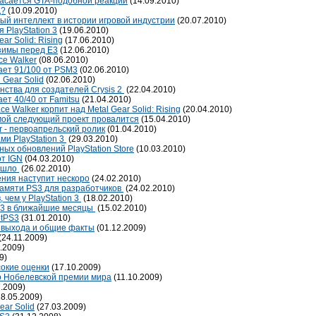
опасается GTA-подобной реакции
(14.09.2010)
д?
(10.09.2010)
нный интеллект в истории игровой индустрии
(20.07.2010)
 PlayStation 3
(19.06.2010)
ar Solid: Rising
(17.06.2010)
зимы перед E3
(12.06.2010)
ce Walker
(08.06.2010)
чает 91/100 от PSM3
(02.06.2010)
 Gear Solid
(02.06.2010)
енства для создателей Crysis 2
(22.04.2010)
ает 40/40 от Famitsu
(21.04.2010)
 Walker корпит над Metal Gear Solid: Rising
(20.04.2010)
 мой следующий проект провалится
(15.04.2010)
er - первоапрельский ролик
(01.04.2010)
ми PlayStation 3
(29.03.2010)
ых обновлений PlayStation Store
(10.03.2010)
от IGN
(04.03.2010)
ришло
(26.02.2010)
ения наступит нескоро
(24.02.2010)
амяти PS3 для разработчиков
(24.02.2010)
, чем у PlayStation 3
(18.02.2010)
n 3 в ближайшие месяцы
(15.02.2010)
otPS3
(31.01.2010)
та выхода и общие факты
(01.12.2009)
(24.11.2009)
.2009)
9)
сокие оценки
(17.10.2009)
о Нобелевской премии мира
(11.10.2009)
.2009)
8.05.2009)
ear Solid
(27.03.2009)