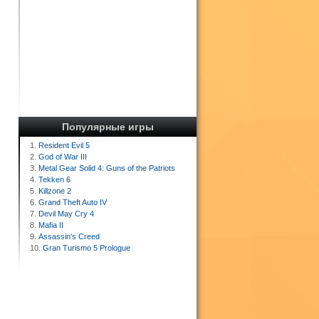
Популярные игры
1.
Resident Evil 5
2.
God of War III
3.
Metal Gear Solid 4: Guns of the Patriots
4.
Tekken 6
5.
Killzone 2
6.
Grand Theft Auto IV
7.
Devil May Cry 4
8.
Mafia II
9.
Assassin's Creed
10.
Gran Turismo 5 Prologue