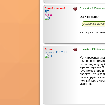
Самый главный
3 декабря 2006 года 
RT
Α & Ω
D@NTE писал:
Очередной Шедевр
Хех, ну в этом сом
Автор
5 декабря 2006 года 
consol_PROFF
Монструозная игри
в кино не ходил.Да
шарашит,за душу б
игра из сериала.Т
грустно,чертовски
проекта.Это кстат
он мог срубить гр
полный такие люди
уважения.