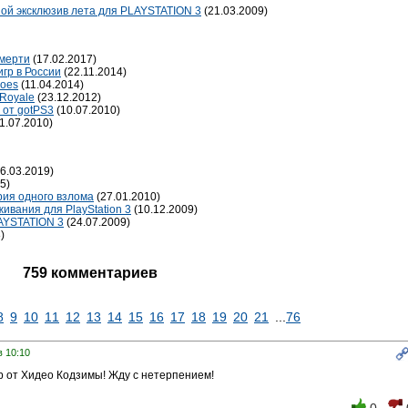
шой эксклюзив лета для PLAYSTATION 3
(21.03.2009)
смерти
(17.02.2017)
игр в России
(22.11.2014)
roes
(11.04.2014)
 Royale
(23.12.2012)
r от gotPS3
(10.07.2010)
1.07.2010)
6.03.2019)
5)
ория одного взлома
(27.01.2010)
живания для PlayStation 3
(10.12.2009)
LAYSTATION 3
(24.07.2009)
)
759 комментариев
8
9
10
11
12
13
14
15
16
17
18
19
20
21
...
76
в 10:10
 от Хидео Кодзимы! Жду с нетерпением!