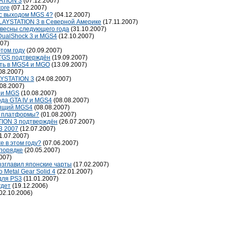
ATION 3
(07.12.2007)
tore
(07.12.2007)
 с выходом MGS 4?
(04.12.2007)
LAYSTATION 3 в Северной Америке
(17.11.2007)
о весны следующего года
(31.10.2007)
DualShock 3 и MGS4
(12.10.2007)
07)
том году
(20.09.2007)
 TGS подтверждён
(19.09.2007)
ать в MGS4 и MGO
(13.09.2007)
08.2007)
AYSTATION 3
(24.08.2007)
08.2007)
ии MGS
(10.08.2007)
ода GTA IV и MGS4
(08.08.2007)
оящий MGS4
(08.08.2007)
ые платформы?
(01.08.2007)
ATION 3 подтверждён
(26.07.2007)
3 2007
(12.07.2007)
1.07.2007)
е в этом году?
(07.06.2007)
 порядке
(20.05.2007)
007)
возглавил японские чарты
(17.02.2007)
Metal Gear Solid 4
(22.01.2007)
 для PS3
(11.01.2007)
удет
(19.12.2006)
02.10.2006)