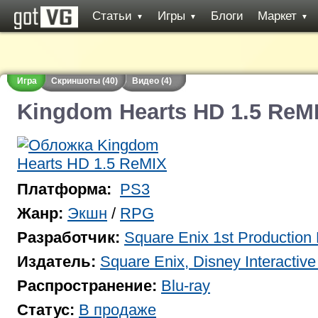
Статьи
Игры
Блоги
Маркет
▼
▼
▼
Игра
Скриншоты (40)
Видео (4)
Kingdom Hearts HD 1.5 ReM
Платформа:
PS3
Жанр:
Экшн
/
RPG
Разработчик:
Square Enix 1st Production
Издатель:
Square Enix, Disney Interactive
Распространение:
Blu-ray
Статус:
В продаже