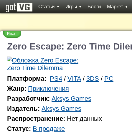
Статьи
Игры
Блоги
Маркет
▼
▼
▼
Игра
Zero Escape: Zero Time Di
Платформа:
PS4
/
VITA
/
3DS
/
PC
Жанр:
Приключения
Разработчик:
Aksys Games
Издатель:
Aksys Games
Распространение:
Нет данных
Статус:
В продаже