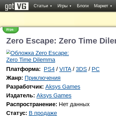
Статьи
Игры
Блоги
Маркет
▼
▼
▼
Игра
Zero Escape: Zero Time Di
Платформа:
PS4
/
VITA
/
3DS
/
PC
Жанр:
Приключения
Разработчик:
Aksys Games
Издатель:
Aksys Games
Распространение:
Нет данных
Статус:
В продаже