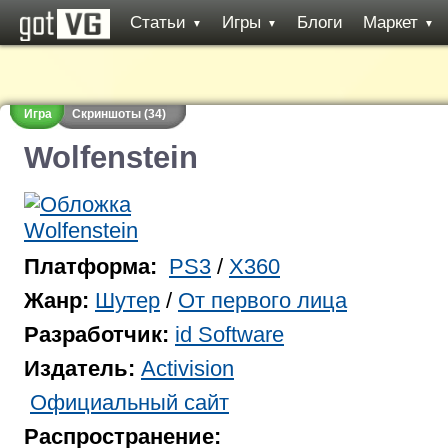
Статьи
Игры
Блоги
Маркет
▼
▼
▼
Игра
Скриншоты (34)
Wolfenstein
Платформа:
PS3
/
X360
Жанр:
Шутер
/
От первого лица
Разработчик:
id Software
Издатель:
Activision
Официальный сайт
Распространение: