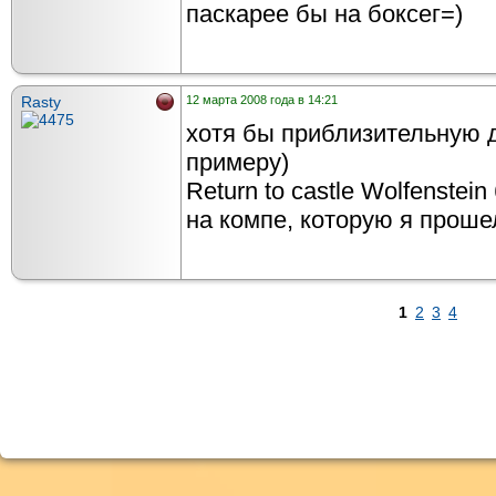
паскарее бы на боксег=)
Rasty
12 марта 2008 года в 14:21
хотя бы приблизительную д
примеру)
Return to castle Wolfenste
на компе, которую я прошел
1
2
3
4