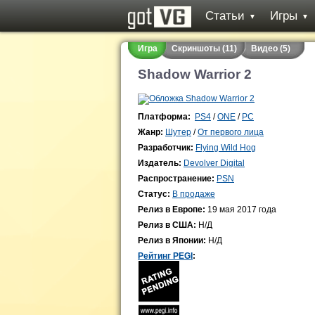
Статьи
Игры
▼
▼
Игра
Скриншоты (11)
Видео (5)
Shadow Warrior 2
Платформа:
PS4
/
ONE
/
PC
Жанр:
Шутер
/
От первого лица
Разработчик:
Flying Wild Hog
Издатель:
Devolver Digital
Распространение:
PSN
Статус:
В продаже
Релиз в Европе:
19 мая 2017 года
Релиз в США:
Н/Д
Релиз в Японии:
Н/Д
Рейтинг PEGI
: