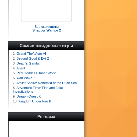
Все скриншоты
Shadow Warrior 2
Самые ожидаемые игры
1.
Grand Theft Auto VI
2.
Beyond Good & Evil 2
3.
Death's Gambit
4.
Agent
5.
Red Goddess: Inner World
6.
Alan Wake 2
7.
Atelier Shallie: Alchemist of the Dusk Sea
8.
Adventure Time: Finn and Jake
Investigations
9.
Dragon Quest XI
10.
Kingdom Under Fire II
Реклама