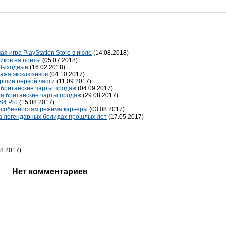
ая игра PlayStation Store в июле
(14.08.2018)
иков на понты
(05.07.2018)
 Выходные
(16.02.2018)
дажа эксклюзивов
(04.10.2017)
ершин первой части
(11.09.2017)
ь британские чарты продаж
(04.09.2017)
ила британские чарты продаж
(29.08.2017)
S4 Pro
(15.08.2017)
особенностям режима карьеры
(03.08.2017)
на легендарных болидах прошлых лет
(17.05.2017)
8.2017)
Нет комментариев