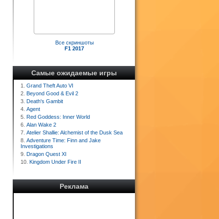
Все скриншоты
F1 2017
Самые ожидаемые игры
1.
Grand Theft Auto VI
2.
Beyond Good & Evil 2
3.
Death's Gambit
4.
Agent
5.
Red Goddess: Inner World
6.
Alan Wake 2
7.
Atelier Shallie: Alchemist of the Dusk Sea
8.
Adventure Time: Finn and Jake
Investigations
9.
Dragon Quest XI
10.
Kingdom Under Fire II
Реклама