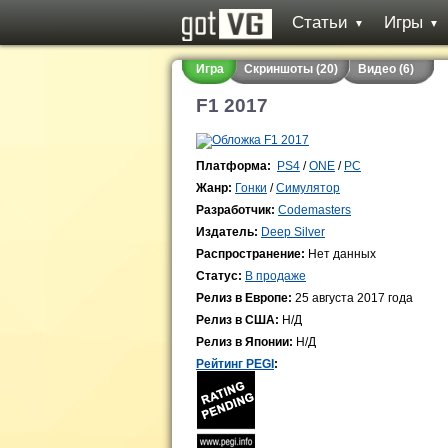
Статьи
Игры
▼
▼
Игра
Скриншоты (20)
Видео (6)
F1 2017
Платформа:
PS4
/
ONE
/
PC
Жанр:
Гонки
/
Симулятор
Разработчик:
Codemasters
Издатель:
Deep Silver
Распространение:
Нет данных
Статус:
В продаже
Релиз в Европе:
25 августа 2017 года
Релиз в США:
Н/Д
Релиз в Японии:
Н/Д
Рейтинг PEGI
: