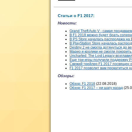
Статьи о F1 2017:
Новости:
Grand Theft Auto V - самая продаваем
В F1 2018 можно будет брать соперн
В PS Store началась распродажа на
В PlayStation Store началась распро
Destiny 2 не смогла дотянуться до в
Марио и кролики не смогли покорит
Uncharted: The Lost Legacy возглав
Еще три игры получили поддержку P
Свежий трейлер F1 2017 посвящен 
F1 2017 позволит вам прокатиться 
Обзоры:
Обзор: F1 2018
(22.08.2018)
Обзор: F1 2017 – ни шагу назад
(25.0