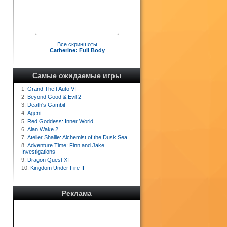
Все скриншоты
Catherine: Full Body
Самые ожидаемые игры
1.
Grand Theft Auto VI
2.
Beyond Good & Evil 2
3.
Death's Gambit
4.
Agent
5.
Red Goddess: Inner World
6.
Alan Wake 2
7.
Atelier Shallie: Alchemist of the Dusk Sea
8.
Adventure Time: Finn and Jake
Investigations
9.
Dragon Quest XI
10.
Kingdom Under Fire II
Реклама