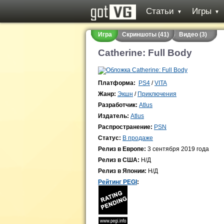
Статьи
Игры
▼
▼
Игра
Скриншоты (41)
Видео (3)
Catherine: Full Body
Платформа:
PS4
/
VITA
Жанр:
Экшн
/
Приключения
Разработчик:
Atlus
Издатель:
Atlus
Распространение:
PSN
Статус:
В продаже
Релиз в Европе:
3 сентября 2019 года
Релиз в США:
Н/Д
Релиз в Японии:
Н/Д
Рейтинг PEGI
: