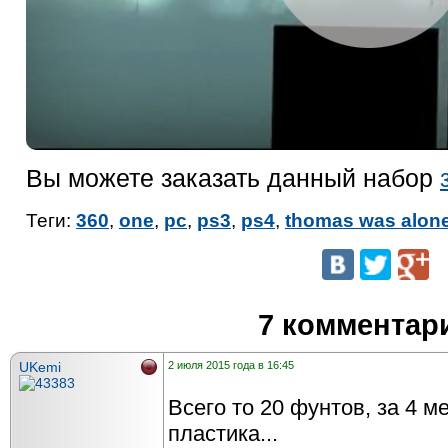
Вы можете заказать данный набор
Теги:
360
,
one
,
pc
,
ps3
,
ps4
,
thomas was alon
7 комментар
UKemi
2 июля 2015 года в 16:45
Всего то 20 фунтов, за 4 м
пластика...