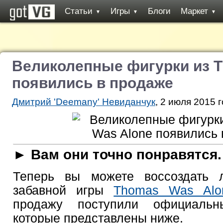
Статьи
Игры
Блоги
Маркет
▼
▼
▼
Великолепные фигурки из 
появились в продаже
Дмитрий 'Deemany' Невиданчук
, 2 июля 2015 г
► Вам они точно понравятся.
Теперь вы можете воссоздать
забавной игры
Thomas Was Alo
продажу поступили официальн
которые представлены ниже.