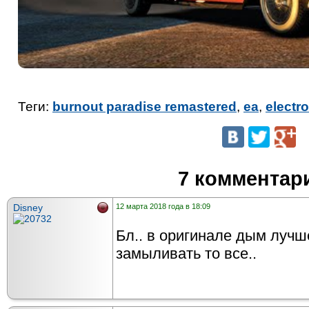
Теги:
burnout paradise remastered
,
ea
,
electro
7 комментар
Disney
12 марта 2018 года в 18:09
Бл.. в оригинале дым лучше
замыливать то все..