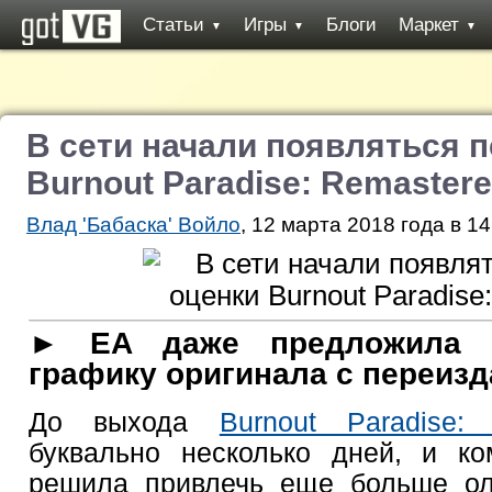
Статьи
Игры
Блоги
Маркет
▼
▼
▼
В сети начали появляться 
Burnout Paradise: Remaster
Влад 'Бабаска' Войло
, 12 марта 2018 года в 14
► EA даже предложила н
графику оригинала с переизд
До выхода
Burnout Paradise:
буквально несколько дней, и к
решила привлечь еще больше ол