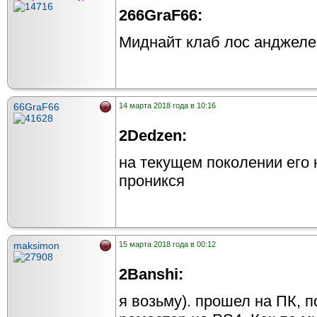
266GraF66:
Миднайт клаб лос анджеле
66GraF66
14 марта 2018 года в 10:16
2Dedzen:
на текущем поколении его н
проникся
maksimon
15 марта 2018 года в 00:12
2Banshi:
я возьму). прошел на ПК, 