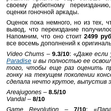
своему дебютному переизданию,
оценки гоночной аркады.
Оценок пока немного, но из тех, ч
вывод, что переиздание получило
Напомним, что оно стоит
2499 ру
все восемь дополнений к оригиналь
Video
Chums
–
9.3/10
: «
Даже если 
Paradise
и вы полностью ее освои
того, чтобы еще раз оценить п
гонку на текущем поколении конс
сделала нечто крутое, выпустив
Areajugones
–
8.5/10
Vandal
–
8/10
Game
Revolution
–
7/10
: «
Пар