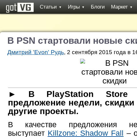
Статьи
Игры
Блоги
Маркет
▼
▼
▼
В PSN стартовали новые ск
Дмитрий 'Evon' Рудь
, 2 сентября 2015 года в 1
► В PlayStation Store 
предложение недели, скидки
другие проекты.
В качестве предложения н
выступает
Killzone: Shadow Fall
– о