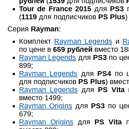
рублей
(
1539
для подписчиков
Tour de France 2015
для
PS3
(
1119
для подписчиков
PS Plus
)
Серия
Rayman
:
Комплект
Rayman Legends
и
R
по цене в
659 рублей
вместо 18
Rayman Legends
для
PS3
по це
899;
Rayman Legends
для
PS4
по 
для подписчиков
PS Plus
)
вмест
Rayman Legends
для
PS Vita
вместо 1499;
Rayman Origins
для
PS3
по це
679;
Rayman Origins
для
PS Vita
п