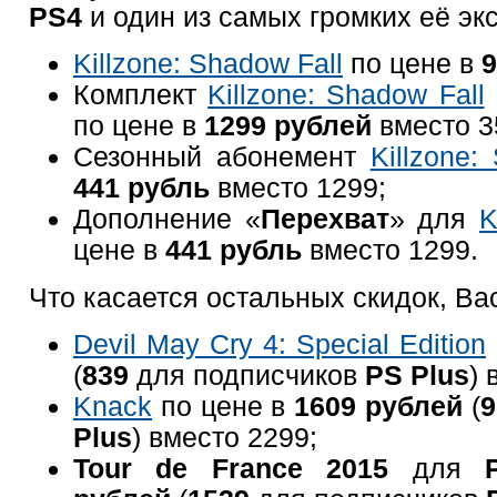
PS4
и один из самых громких её эк
Killzone: Shadow Fall
по цене в
9
Комплект
Killzone: Shadow Fall
по цене в
1299 рублей
вместо 3
Сезонный абонемент
Killzone:
441 рубль
вместо 1299;
Дополнение «
Перехват
» для
K
цене в
441 рубль
вместо 1299.
Что касается остальных скидок, Ва
Devil May Cry 4: Special Edition
(
839
для подписчиков
PS Plus
) 
Knack
по цене в
1609 рублей
(
Plus
) вместо 2299;
Tour de France 2015
для