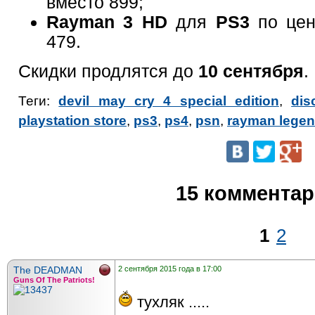
вместо 899;
Rayman 3 HD
для
PS3
по це
479.
Скидки продлятся до
10 сентября
.
Теги:
devil may cry 4 special edition
,
dis
playstation store
,
ps3
,
ps4
,
psn
,
rayman lege
15 коммента
1
2
The DEADMAN
2 сентября 2015 года в 17:00
Guns Of The Patriots!
тухляк .....