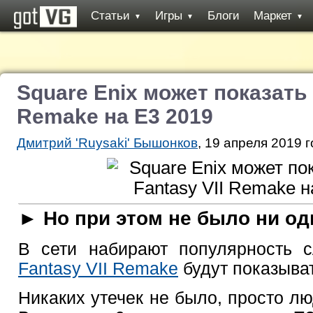
Статьи
Игры
Блоги
Маркет
▼
▼
▼
Square Enix может показать F
Remake на E3 2019
Дмитрий 'Ruysaki' Бышонков
, 19 апреля 2019 г
► Но при этом не было ни од
В сети набирают популярность 
Fantasy VII Remake
будут показыва
Никаких утечек не было, просто л