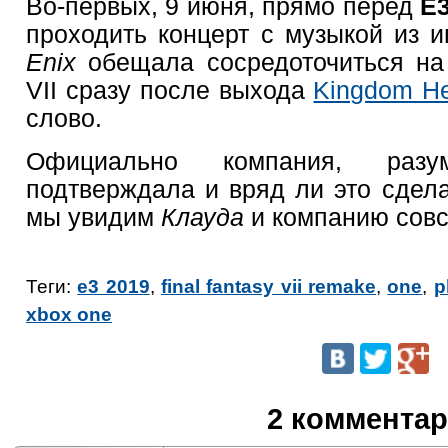
Во-первых, 9 июня, прямо перед
E
проходить концерт с музыкой из и
Enix
обещала сосредоточиться на 
VII сразу после выхода
Kingdom Hea
слово.
Официально компания, разу
подтверждала и вряд ли это сделае
мы увидим
Клауда
и компанию совс
Теги:
e3 2019
,
final fantasy vii remake
,
one
,
p
xbox one
2 коммента