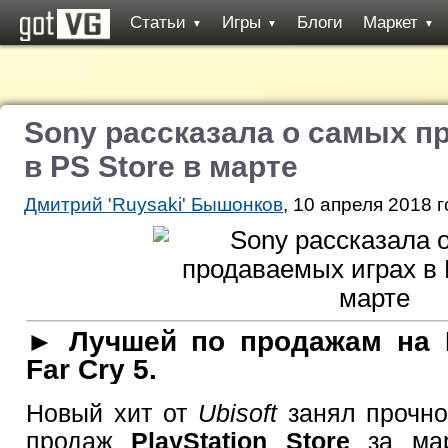
Статьи
Игры
Блоги
Маркет
▼
▼
▼
Sony рассказала о самых п
в PS Store в марте
Дмитрий 'Ruysaki' Бышонков
, 10 апреля 2018 г
► Лучшей по продажам на P
Far Cry 5.
Новый хит от
Ubisoft
занял прочно
продаж
PlayStation Store
за мар