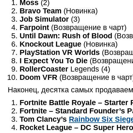
Moss
(2)
Bravo Team
(Новинка)
Job Simulator
(3)
Farpoint
(Возвращение в чарт)
Until Dawn: Rush of Blood
(Воз
Knockout League
(Новинка)
PlayStation VR Worlds
(Возвращ
I Expect You To Die
(Возвращени
RollerCoaster
Legends (4)
Doom VFR
(Возвращение в чарт
Наконец, десятка самых продавае
Fortnite Battle Royale – Starter
Fortnite – Standard Founder’s 
Tom Clancy’s
Rainbow Six Sieg
Rocket League – DC Super Her