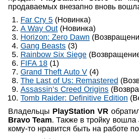
продаваемых внезапно вновь вош
Far Cry 5
(Новинка)
A Way Out
(Новинка)
Horizon: Zero Dawn
(Возвращение
Gang Beasts
(3)
Rainbow Six Siege
(Возвращение
FIFA 18
(1)
Grand Theft Auto V
(4)
The Last of Us: Remastered
(Возв
Assassin’s Creed Origins
(Возвра
Tomb Raider: Definitive Edition
(В
Владельцы
PlayStation VR
обрати
Bravo Team
. Также в тройку вошла
кому-то нравится быть на работе п