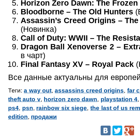
Horizon Zero Dawn: The Frozen
Bloodborne – The Old Hunters
(
Assassin’s Creed Origins – The
(Новинка)
Call of Duty: WWII – The Resist
Dragon Ball Xenoverse 2 – Extr
в чарт)
Final Fantasy XV – Royal Pack
(
Все данные актуальны для европей
Теги:
a way out
,
assassins creed origins
,
far 
theft auto v
,
horizon zero dawn
,
playstation 4
ps4
,
psn
,
rainbow six siege
,
the last of us re
edition
,
продажи