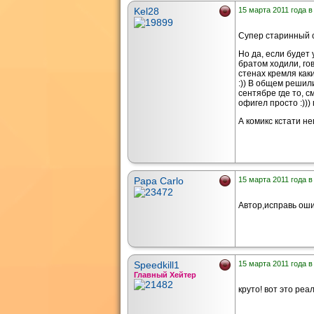
Kel28
15 марта 2011 года в
Супер старинный с
Но да, если будет 
братом ходили, гов
стенах кремля как
:)) В общем решил
сентябре где то, с
офигел просто :))
А комикс кстати не
Papa Carlo
15 марта 2011 года в
Автор,исправь ош
Speedkill1
15 марта 2011 года в
Главный Хейтер
круто! вот это реа