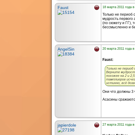
Faust
18 марта 2011 года в
Только не периоб 
мудрость первого а
(по сюжету и ГГ), 
бессмысленно и бе
AngelSin
20 марта 2011 года в
Faust:
Только не периоб 
Верните мудрость
похожее на 2 и 2,
тамплиеров исчез
истинно, всё дозв
Они что должны 3 
Асасины сражаются
japierdole
27 марта 2011 года в