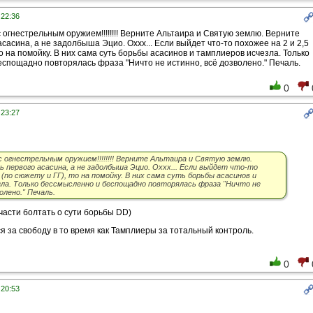
 22:36
с огнестрельным оружием!!!!!!!! Верните Альтаира и Святую землю. Верните
сасина, а не задолбыша Эцио. Оххх... Если выйдет что-то похожее на 2 и 2,5
то на помойку. В них сама суть борьбы асасинов и тамплиеров исчезла. Только
спощадно повторялась фраза "Ничто не истинно, всё дозволено." Печаль.
0
 23:27
с огнестрельным оружием!!!!!!!! Верните Альтаира и Святую землю.
 первого асасина, а не задолбыша Эцио. Оххх... Если выйдет что-то
5 (по сюжету и ГГ), то на помойку. В них сама суть борьбы асасинов и
ла. Только бессмысленно и беспощадно повторялась фраза "Ничто не
олено." Печаль.
части болтать о сути борьбы DD)
 за свободу в то время как Тамплиеры за тотальный контроль.
0
 20:53