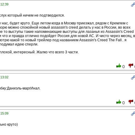
 12:39
лух который ничем не подтвердился.
у нас, будет круто. Еще летом когда в Москву приезжал, рядом с Кремлем с
орю можно спокойной новый assassin's creed делать у нас в России, во всех
ие то выступы такие напоминающие выступы для лазанья из Assassin's Creed
и что и правда отлично подойдет Россия для новой AC. И чисто через месяц, в
мотрю какой то новый трейлер под названием Assassin's Creed The Fall.. я
) подумал идею сперли.
плохой, интересный. Жалко что всего 3 части.
0
 13:02
ибку:Даниэль-маргИнал.
0
 15:09
льно круто)