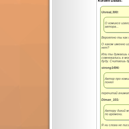
Korben Dallas:
UnreaL300:
О комиксе изве
автора...
Вероятно ты как 
О каком именно и
нет?
Или ты думаешь я
сомневались в мо
буду. Считаешь бр
strong1494:
Автор про комик
понял
перечитай внима
Diman_101:
Автору дикий м
по времени.
Я ни слова не пи