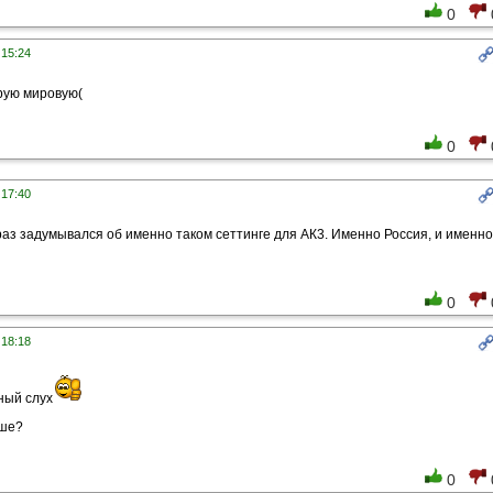
0
 15:24
рую мировую(
0
 17:40
 раз задумывался об именно таком сеттинге для АК3. Именно Россия, и именно
0
 18:18
ный слух
ьше?
0