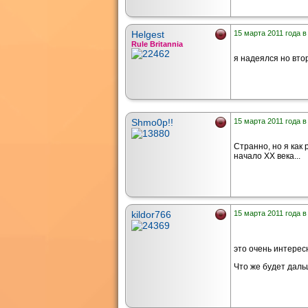
Helgest
15 марта 2011 года в
Rule Britannia
я надеялся но вто
Shmo0p!!
15 марта 2011 года в
Странно, но я как
начало XX века...
kildor766
15 марта 2011 года в
это очень интерес
Что же будет дал