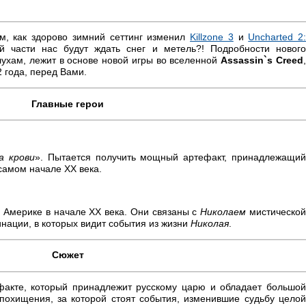
м, как здорово зимний сеттинг изменил
Killzone 3
и
Uncharted 2
й части нас будут ждать снег и метель?! Подробности новог
лухам, лежит в основе новой игры во вселенной
Assassin`s Creed
 года, перед Вами.
Главные герои
а крови
». Пытается получить мощный артефакт, принадлежащи
 самом начале XX века.
 Америке в начале XX века. Они связаны с
Николаем
мистическо
ации, в которых видит события из жизни
Николая
.
Сюжет
факте, который принадлежит русскому царю и обладает большой
 похищения, за которой стоят события, изменившие судьбу целой