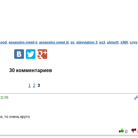
hood
,
assassins creed ii
,
assassins creed iii
,
pc
,
playstation 3
,
ps3
,
ubisoft
,
x360
,
слух
30 комментариев
1
2
3
 11:55
и, то очень круто
0