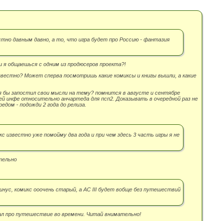
стно давным давно, а то, что игра будет про Россию - фантазия
и я общаешься с одним из продюсеров проекта?!
звестно? Может сперва посмотришь какие комиксы и книгы вышли, а какие
 бы запостил свои мысли на тему? помнится в августе и сентябре
ей инфе относительно анчартеда для псп2. Доказывать в очередной раз не
едом - подожди 2 года до релиза.
с известно уже помойму два года и при чем здесь 3 часть игры я не
тельно
инус, комикс ооочень старый, а AC III будет вобще без путешествий
сал про путешествие во времени. Читай внимательно!