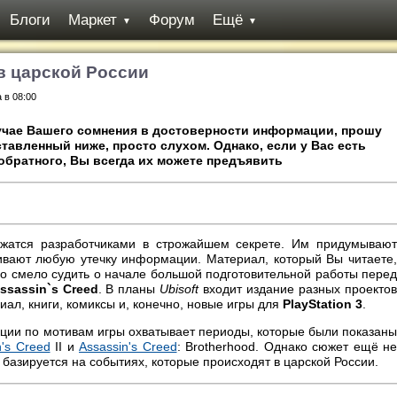
Блоги
Маркет
Форум
Ещё
▼
▼
I в царской России
а в 08:00
учае Вашего сомнения в достоверности информации,
прошу
тавленный ниже, просто слухом. Однако, если у Вас есть
обратного, Вы всегда их можете предъявить
ржатся разработчиками в строжайшем секрете. Им придумывают
ивают любую утечку информации. Материал, который Вы читаете,
о смело судить о начале большой подготовительной работы перед
ssassin`s Creed
. В планы
Ubisoft
входит издание разных проекто
иал, книги, комиксы и, конечно, новые игры для
PlayStation 3
.
ции по мотивам игры охватывает периоды, которые были показаны
n's Creed
II и
Assassin's Creed
: Brotherhood. Однако сюжет ещё не
базируется на событиях, которые происходят в царской России.