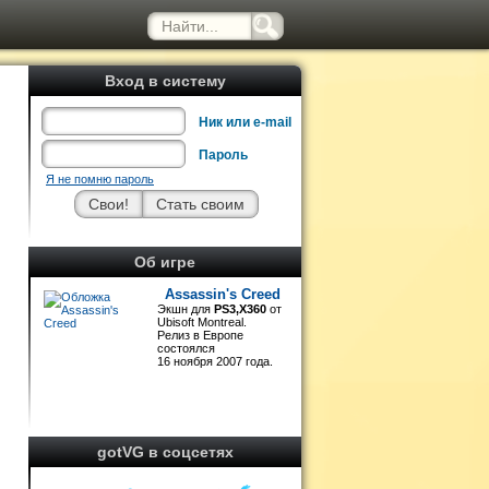
Вход в систему
Ник или e-mail
Пароль
Я не помню пароль
Об игре
Assassin's Creed
Экшн для
PS3,X360
от
Ubisoft Montreal.
Релиз в Европе
состоялся
в
16 ноября 2007 года.
gotVG в соцсетях