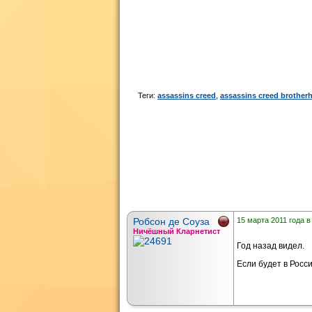
Теги:
assassins creed
,
assassins creed brother
Робсон де Соуза
15 марта 2011 года в
Ничёшный Кларнетист
Год назад видел.
Если будет в Росси