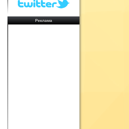
:
о
Реклама
,
й
й