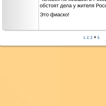
обстоят дела у жителя Ро
Это фиаско!
1
2
3
4
5