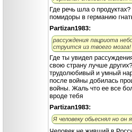
Где речь шла о продуктах?
помидоры в германию гнат
Partizan1983:
рассуждения пацриота небо
струится из твоего мозга!
Где ты увидел рассуждения
свою страну лучше других
трудолюбивый и умный нар
после войны добилась про
войны. Жаль что ее все б
вроде тебя
Partizan1983:
Я человеку обьеснял но он 
Человек не живший в Росси