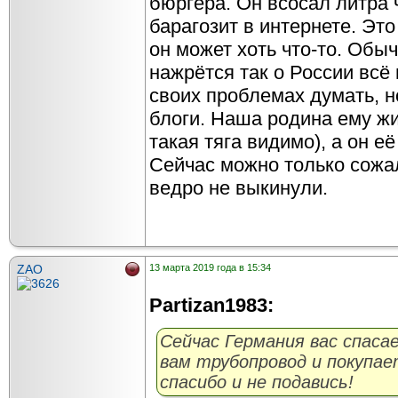
бюргера. Он всосал литра 
барагозит в интернете. Эт
он может хоть что-то. Обыч
нажрётся так о России всё
своих проблемах думать, но
блоги. Наша родина ему ж
такая тяга видимо), а он е
Сейчас можно только сожал
ведро не выкинули.
ZAO
13 марта 2019 года в 15:34
Partizan1983:
Cейчас Германия вас спас
вам трубопровод и покупае
спасибо и не подавись!