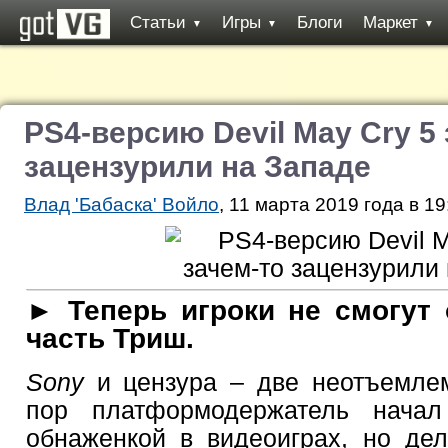
Статьи
Игры
Блоги
Маркет
▼
▼
▼
PS4-версию Devil May Cry 5
зацензурили на Западе
Влад 'Бабаска' Войло
, 11 марта 2019 года в 19
► Теперь игроки не смогут
часть Триш.
Sony
и цензура – две неотъемле
пор платформодержатель начал
обнаженкой в видеоиграх, но дел