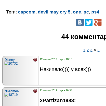
Теги:
capcom
,
devil may cry 5
,
one
,
pc
,
ps4
44 коммента
1
2
3
4
5
Disney
12 марта 2019 года в 18:15
Накипело)))) у всех)))
NikromaN
12 марта 2019 года в 18:34
2Partizan1983: