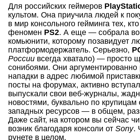
Для российских геймеров
PlayStati
культом. Она приучила людей к пок
в мир консольного гейминга тех, к
феномен
PS2
. А еще — собрала во
комьюнити, которому позавидует л
платформодержатель. Серьезно,
P
России
всегда хватало) — просто 
сонибоями. Они аргументированно
нападки в адрес любимой приставк
посты на форумах, активно вступал
выпускали свои веб-журналы, жадн
новостями, буквально по крупицам
западных ресурсов — в общем, раз
Даже сайт, на котором вы сейчас чи
возник благодаря консоли от
Sony
.
рунете в целом.