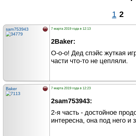
1
2
sam753943
7 марта 2019 года в 12:13
2Baker:
О-о-о! Дед спэйс жуткая и
части что-то не цепляли.
Baker
7 марта 2019 года в 12:23
2sam753943:
2-я часть - достойное прод
интересна, она под него и 