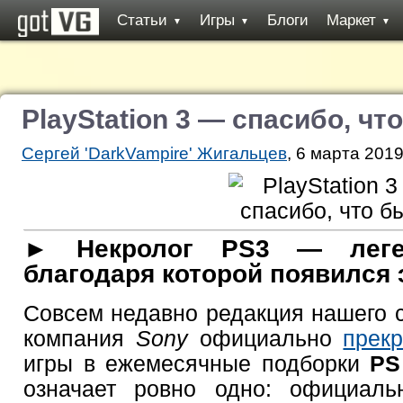
Статьи
Игры
Блоги
Маркет
▼
▼
▼
PlayStation 3 — спасибо, чт
Сергей 'DarkVampire' Жигальцев
, 6 марта 2019
► Некролог PS3 — леген
благодаря которой появился э
Совсем недавно редакция нашего с
компания
Sony
официально
прек
игры в ежемесячные подборки
PS
означает ровно одно: официаль