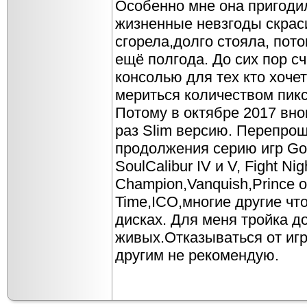
Особенно мне она пригодил
жизненные невзгоды скраси
сгорела,долго стояла, пот
ещё полгода. До сих пор с
консолью для тех кто хочет
мериться количеством пик
Потому в октябре 2017 вно
раз Slim версию. Перепро
продолжения серию игр God
SoulCalibur IV и V, Fight Nig
Champion,Vanquish,Prince of
Time,ICO,многие другие что
дисках. Для меня тройка д
живых.Отказываться от игр
другим не рекомендую.