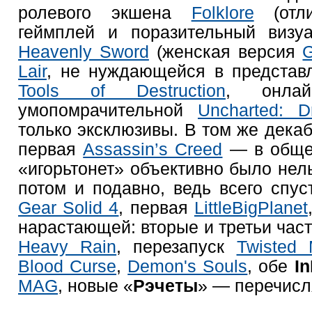
ролевого экшена
Folklore
(отли
геймплей и поразительный визу
Heavenly Sword
(женская версия
G
Lair
, не нуждающейся в предста
Tools of Destruction
, онла
умопомрачительной
Uncharted: D
только эксклюзивы. В том же дека
первая
Assassin’s Creed
— в общем
«игорьтонет» объективно было нель
потом и подавно, ведь всего спу
Gear Solid 4
, первая
LittleBigPlanet
нарастающей: вторые и третьи час
Heavy Rain
, перезапуск
Twisted 
Blood Curse
,
Demon's Souls
, обе
I
MAG
, новые «
Рэчеты
» — перечисл