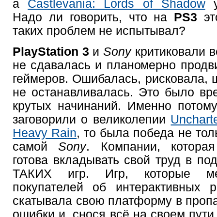
а
Castlevania: Lords of Shadow
у
Надо ли говорить, что на
PS3
э
таких проблем не испытывал?
PlayStation 3
и
Sony
критиковали в
не сдавалась и планомерно продви
геймеров. Ошибалась, рисковала, ш
не останавливалась. Это было в
крутых начинаний. Именно потому
заговорили о великолепии
Unchart
Heavy Rain
, то была победа не тол
самой
Sony
. Компании, котора
готова вкладывать свой труд в по
ТАКИХ игр. Игр, которые ме
покупателей об интерактивных 
скатывала свою платформу в про
ошибки и, снося всё на своем пути