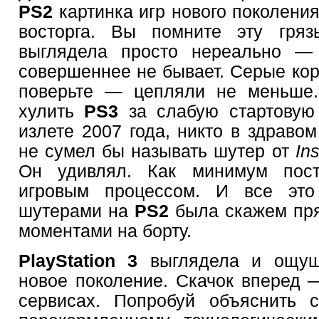
PS2
картинка игр нового поколения
восторга. Вы помните эту гр
выглядела просто нереально — 
совершеннее не бывает. Серые ко
поверьте — цепляли не меньше.
хулить
PS3
за слабую стартовую 
излете 2007 года, никто в здраво
не сумел бы называть шутер от
In
Он удивлял. Как минимум пос
игровым процессом. И все это
шутерами на
PS2
была скажем пря
моментами на борту.
PlayStation 3
выглядела и ощущ
новое поколение. Скачок вперед —
сервисах. Попробуй объяснить с