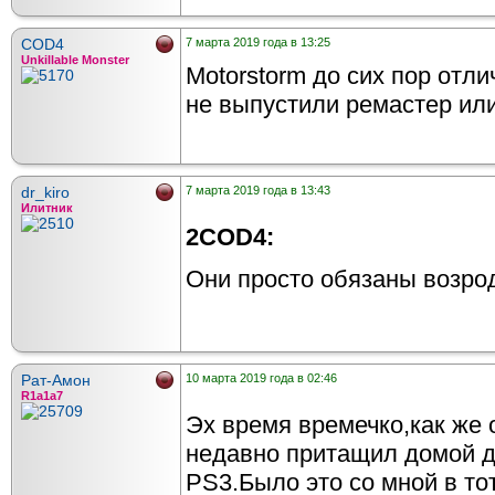
COD4
7 марта 2019 года в 13:25
Unkillable Monster
Motorstorm до сих пор отли
не выпустили ремастер ил
dr_kiro
7 марта 2019 года в 13:43
Илитник
2COD4:
Они просто обязаны возро
Рат-Амон
10 марта 2019 года в 02:46
R1a1a7
Эх время времечко,как же 
недавно притащил домой д
PS3.Было это со мной в то