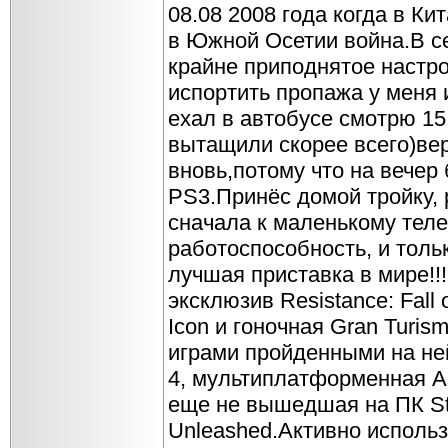
08.08 2008 года когда в К
в Южной Осетии война.В с
крайне приподнятое настро
испортить пропажа у меня 
ехал в автобусе смотрю 15
вытащили скорее всего)ве
вновь,потому что на вечер
PS3.Принёс домой тройку,
сначала к маленькому тел
работоспособность, и тольк
лучшая приставка в мире!
эксклюзив Resistance: Fall
Icon и гоночная Gran Turis
играми пройденными на не
4, мультиплатформенная As
еще не вышедшая на ПК Sta
Unleashed.Активно использ