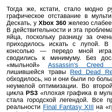
Тогда же, кстати, стало модно ру
графическое отставание в мульт
Дескать, у
Xbox 360
железо слабее
В действительности и эта проблем
яйца, поскольку разницу за оче
приходилось искать с лупой. В
консолью — передо мной игра
сводились к минимуму. Без дос
«мыльной»
Аssassin's Creed I
лишившейся травы
Red Dead Re
обходилось, но и они были по бол
неумелой оптимизации. Во второ
цикла
PS3
«плохая графика в мул
стала городской легендой. Все п
реальности
Final Fantasy XIII
на «г