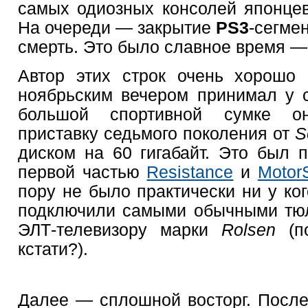
самых одиозных консолей японцев
На очереди — закрытие
PS3
-сегме
смерть. Это было славное время —
Автор этих строк очень хорошо 
ноябрьским вечером принимал у 
большой спортивной сумке о
приставку седьмого поколения от
S
диском на 60 гигабайт. Это был
первой частью
Resistance
и
Motor
пору не было практически ни у ког
подключили самыми обычными тюл
ЭЛТ-телевизору марки
Rolsen
(п
кстати?).
Далее — сплошной восторг. Посл