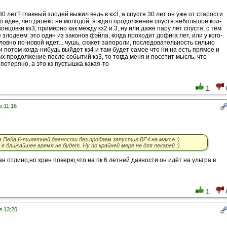
30 лет? главный злодей выжил ведь в кз3, а спустя 30 лет он уже от старости
о идее, чел далеко не молодой. я ждал продолжение спустя небольшое кол-
онцовки кз3, примерно как между кз2 и 3, ну или даже пару лет спустя, с тем
 злодеем. это один из законов фэйла, когда проходит дофига лет, или у кого-
словно по-новой идет... чушь, сюжет запороли, последовательность сильно
и потом когда-нибудь выйдет кз4 и там будет самое что ни на есть прямое и
х продолжение после событий кз3, то тогда меня и посетит мысль, что
потеряно, а это кз пустышка какая-то
1
в 11:16
м ПеКа 6-тилетней давности без проблем запустил BF4 на максе :)
в ближайшее время не будет. Ну по крайней мере не для пекарей :)
н отлино,но хрен поверю,что на пк 6 летней давности он идёт на ультра в
1
в 13:20