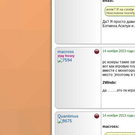
Bea$t:
ачем? Я на своём
Некстгена походу 
Да? Я просто давн
Бэтмена Асилуи и 
macross
14 ноября 2013 года 
stay frosty
pc юзеры такие заб
вот как игровую п
вместе с мониторо
место :)поэтому я 
2Windo:
да ..........это пк
Quantimus
14 ноября 2013 года 
macross: