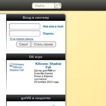
Вход в систему
Ник или e-mail
Пароль
Я не помню пароль
й
Об игре
Killzone: Shadow
Fall
Шутер для
PS4
от
Guerrilla Games.
Релиз в Европе
состоялся
29 ноября 2013 года.
gotVG в соцсетях