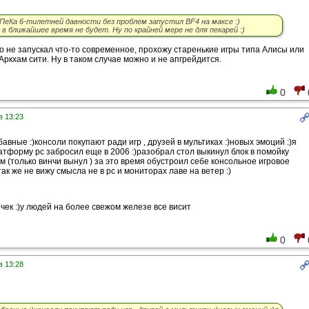
 ПеКа 6-тилетней давности без проблем запустил BF4 на максе :)
в ближайшее время не будет. Ну по крайней мере не для пекарей :)
о не запускал что-то современное, прохожу старенькие игры типа Алисы или
Аркхам сити. Ну в таком случае можно и не апгрейдится.
0
в 13:23
авные :)консоли покупают ради игр , друзей в мультиках :)новых эмоций :)я
латформу pc забросил еще в 2006 :)разобрал стол выкинул блок в помойку
м (только винчи вынул ) за это время обустроил себе консольное игровое
так же не вижу смысла не в pc и мониторах лаве на ветер :)
 игрочек :)у людей на более свежом железе все висит
0
в 13:28