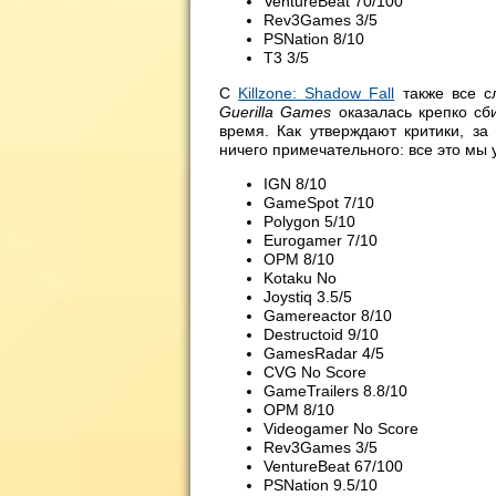
VentureBeat 70/100
Rev3Games 3/5
PSNation 8/10
T3 3/5
С
Killzone: Shadow Fall
также все сл
Guerilla Games
оказалась крепко сб
время. Как утверждают критики, з
ничего примечательного: все это мы
IGN 8/10
GameSpot 7/10
Polygon 5/10
Eurogamer 7/10
OPM 8/10
Kotaku No
Joystiq 3.5/5
Gamereactor 8/10
Destructoid 9/10
GamesRadar 4/5
CVG No Score
GameTrailers 8.8/10
OPM 8/10
Videogamer No Score
Rev3Games 3/5
VentureBeat 67/100
PSNation 9.5/10