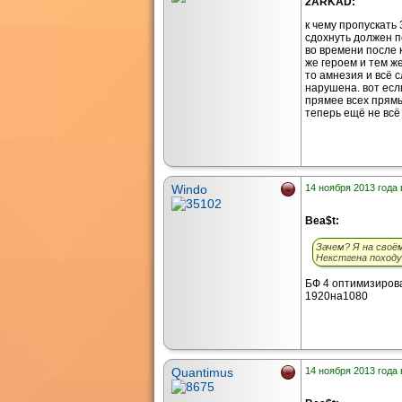
2ARKAD:
к чему пропускать 
сдохнуть должен п
во времени после к
же героем и тем же
то амнезия и всё 
нарушена. вот есл
прямее всех прямы
теперь ещё не всё 
Windo
14 ноября 2013 года 
Bea$t:
Зачем? Я на своё
Некстгена походу 
БФ 4 оптимизирова
1920на1080
Quantimus
14 ноября 2013 года 