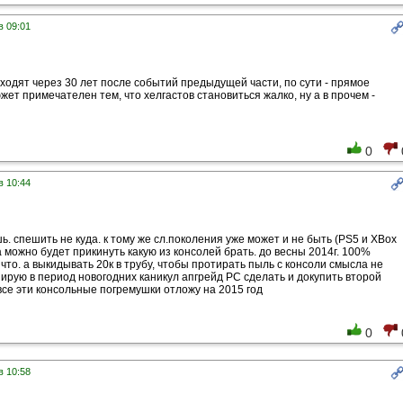
в 09:01
ходят через 30 лет после событий предыдущей части, по сути - прямое
жет примечателен тем, что хелгастов становиться жалко, ну а в прочем -
0
в 10:44
. спешить не куда. к тому же сл.поколения уже может и не быть (PS5 и XBox
а можно будет прикинуть какую из консолей брать. до весны 2014г. 100%
 что. а выкидывать 20к в трубу, чтобы протирать пыль с консоли смысла не
анирую в период новогодних каникул апгрейд PC сделать и докупить второй
 все эти консольные погремушки отложу на 2015 год
0
в 10:58