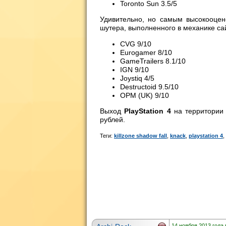
Toronto Sun 3.5/5
Удивительно, но самым высокооце
шутера, выполненного в механике са
CVG 9/10
Eurogamer 8/10
GameTrailers 8.1/10
IGN 9/10
Joystiq 4/5
Destructoid 9.5/10
OPM (UK) 9/10
Выход
PlayStation 4
на территории 
рублей.
Теги:
killzone shadow fall
,
knack
,
playstation 4
,
14 ноября 2013 года 