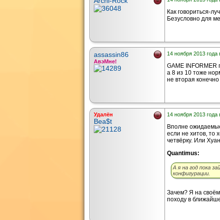
Archi-Rock
Как говориться-лу
Безусловно для мен
assassin86
14 ноября 2013 года 
АвэМне!
GAME INFORMER п
а 8 из 10 тоже нор
не вторая конечно 
Удалён
14 ноября 2013 года 
Bea$t
Вполне ожидаемые 
если не хитов, то 
четвёрку. Или Хуан 
Quantimus:
А я на год пока з
конфигурации.
Зачем? Я на своём
походу в ближайше