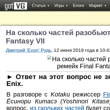
Статьи
Игры
Блоги
Маркет
▼
▼
▼
На сколько частей разобьют
Fantasy VII
Дмитрий 'Evon' Рудь
, 12 июня 2019 года в 10:4
► Ответ на этот вопрос не з
Enix.
В разговоре с
Kotaku
режиссер
Fi
Ёсинори Китасэ (Yoshinori Kitase
вопрос,
из скольких частей
будет со