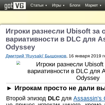
Статьи
Игры
Блоги
Маркет
▼
▼
▼
Игроки разнесли Ubisoft за 
вариативности в DLC для As
Odyssey
Дмитрий 'Ruysaki' Бышонков
, 16 января 2019 г
► Игрокам просто не дали в
Второй эпизод
DLC
для
Assassin's
не принес игрокам ничего, кроме 