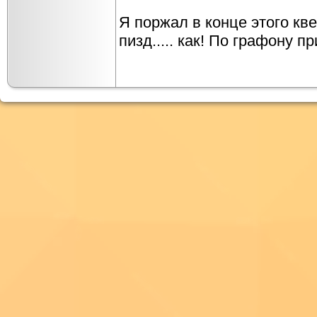
Я поржал в конце этого кве
пизд..... как! По графону п