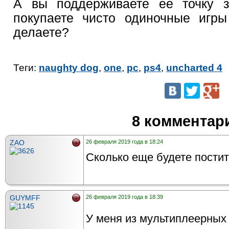
А вы поддерживаете ее точку з
покупаете чисто одиночные игр
делаете?
Теги:
naughty dog
,
one
,
pc
,
ps4
,
uncharted 4
8 комментар
ZAO
26 февраля 2019 года в 18:24
Сколько еще будете пости
GUYMFF
26 февраля 2019 года в 18:39
У меня из мультиплеерных 