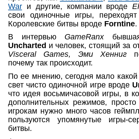
War
и другие, компании вроде
E
свои одиночные игры, переходят
Королевские битвы вроде
Forntine
.
В интервью
GameRanx
бывшая
Uncharted
и человек, стоящий за 
Visceral Games, Эми Хенниг
по
почему так происходит.
По ее мнению, сегодня мало какой
свет чисто одиночной игре вроде
U
что идея восьмичасовой игры, в к
дополнительных режимов, просто 
игрокам нужно много часов геймпл
пользуются упомянутые игры-се
битвы.