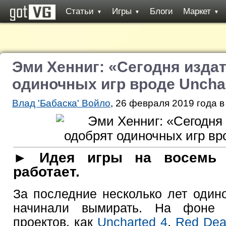
Статьи
Игры
Блоги
Маркет
▼
▼
▼
Эми Хенниг: «Сегодня изда
одиночных игр вроде Uncha
Влад 'Бабаска' Войло
, 26 февраля 2019 года в
► Идея игры на восемь 
работает.
За последние несколько лет один
начинали вымирать. На фоне 
проектов, как
Uncharted 4
,
Red Dea