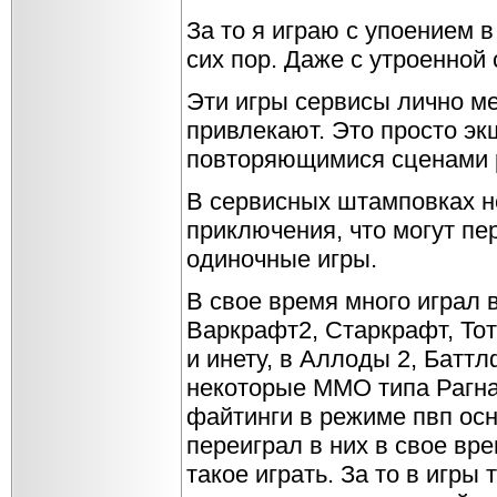
За то я играю с упоением 
сих пор. Даже с утроенной 
Эти игры сервисы лично м
привлекают. Это просто экш
повторяющимися сценами р
В сервисных штамповках не
приключения, что могут пе
одиночные игры.
В свое время много играл в
Варкрафт2, Старкрафт, То
и инету, в Аллоды 2, Баттл
некоторые ММО типа Рагна
файтинги в режиме пвп осн
переиграл в них в свое вре
такое играть. За то в игры 