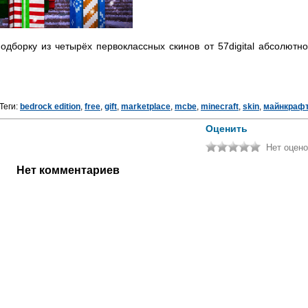
одборку из четырёх первоклассных скинов от 57digital абсолютно
Теги:
bedrock edition
,
free
,
gift
,
marketplace
,
mcbe
,
minecraft
,
skin
,
майнкраф
Оценить
Нет оцено
Нет комментариев