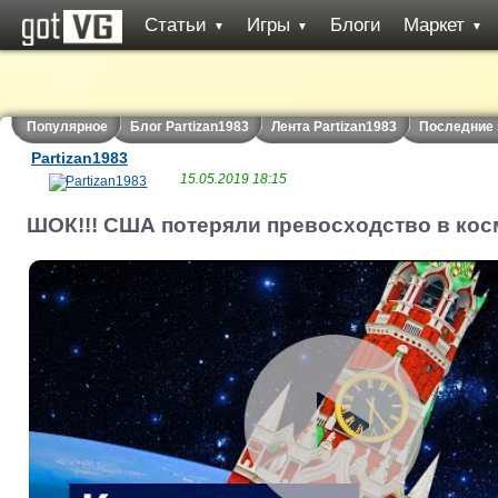
Статьи
Игры
Блоги
Маркет
▼
▼
▼
Популярное
Блог Partizan1983
Лента Partizan1983
Последние 
Partizan1983
15.05.2019 18:15
ШОК!!! США потеряли превосходство в кос