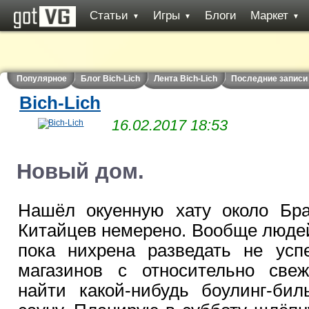
Статьи
Игры
Блоги
Маркет
▼
▼
▼
Популярное
Блог Bich-Lich
Лента Bich-Lich
Последние записи
Bich-Lich
16.02.2017 18:53
Новый дом.
Нашёл окуенную хату около Бра
Китайцев немерено. Вообще люде
пока нихрена разведать не усп
магазинов с относительно све
найти какой-нибудь боулинг-бил